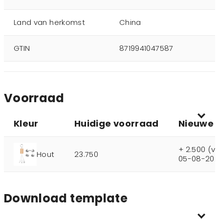
Land van herkomst
China
GTIN
8719941047587
Voorraad
Kleur
Huidige voorraad
Nieuwe 
+ 2.500 (v
Hout
23.750
05-08-202
Download template