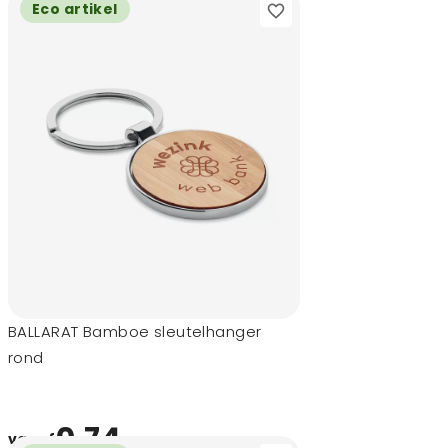
Eco artikel
BALLARAT Bamboe sleutelhanger
rond
0,74
vanaf