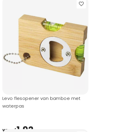
Levo flesopener van bamboe met
waterpas
1,92
vanaf