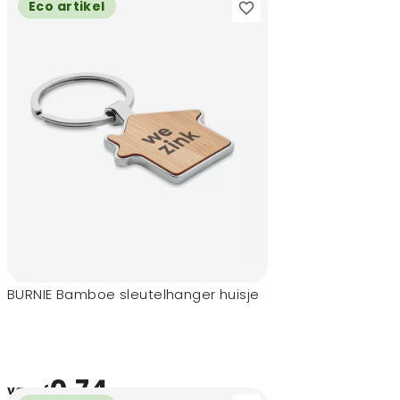
Eco artikel
BURNIE Bamboe sleutelhanger huisje
0,74
vanaf