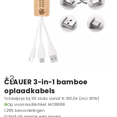
+3
CLAUER 3-in-1 bamboe
oplaadkabels
Totaalprijs bij 50 stuks vanaf
€ 150,04
(incl. BTW)
Op voorraad
|
Artikel: MO9888
1.295 beoordelingen
Schrijf als eerste een review