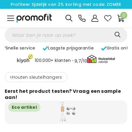
Profiteer tijdelijk van 2% korting met code: ZOMER
0
Snelle service
Laagste prijsgarantie
Gratis ontw
100.000+ klanten
9,7/10
<
Houten sleutelhangers
Eerst het product testen? Vraag een sample
aan!
Eco artikel