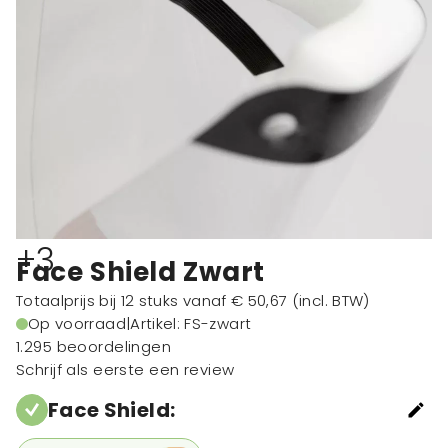
+3
Face Shield Zwart
Totaalprijs bij 12 stuks vanaf
€ 50,67
(incl. BTW)
Op voorraad
|
Artikel: FS-zwart
1.295 beoordelingen
Schrijf als eerste een review
Face Shield
: