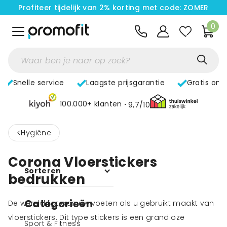
Profiteer tijdelijk van 2% korting met code: ZOMER
0
Snelle service
Laagste prijsgarantie
Gratis ont
100.000+ klanten
9,7/10
<
Hygiëne
Corona Vloerstickers
Sorteren
bedrukken
Categorieën
De wereld ligt aan uw voeten als u gebruikt maakt van
vloerstickers. Dit type stickers is een grandioze
Sport & Fitness