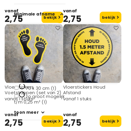
vanaf
vanaf
Minimale afname
2,75
2,75
bekijk
bekijk
1 (4)
Afmeting
100 x 100 cm (1)
100 x 50 cm (1)
60 x 40 cm (1)
Vloerstickers
Vloerstickers Houd
70 x 30 cm (1)
Voetstappen (set van 2)
Afstand
zo groot mogelijk
vanaf 1 stuks
vanaf 1 stuks
t/m 0,25 m² (1)
toon meer
vanaf
vanaf
2,75
2,75
bekijk
bekijk