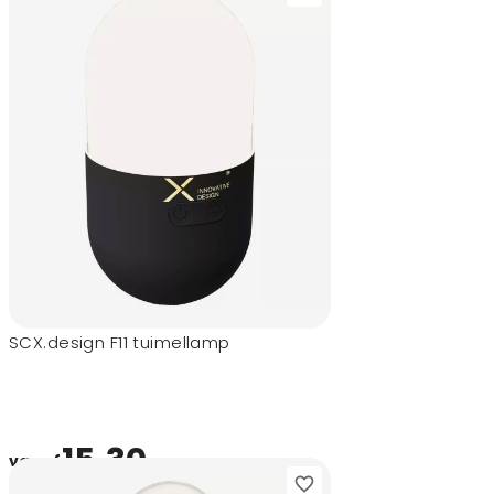
SCX.design F11 tuimellamp
15,30
vanaf