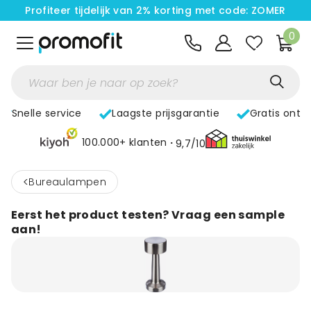
Profiteer tijdelijk van 2% korting met code: ZOMER
0
Snelle service
Laagste prijsgarantie
Gratis ontw
100.000+ klanten
9,7/10
<
Bureaulampen
Eerst het product testen? Vraag een sample
aan!