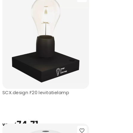
SCX.design F20 levitatielamp
74,71
vanaf