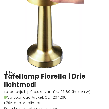
+5
Tafellamp Fiorella | Drie
lichtmodi
Totaalprijs bij 10 stuks vanaf
€ 96,80
(incl. BTW)
Op voorraad
|
Artikel: GE-1204260
1.295 beoordelingen
Schrijf als eerste een review