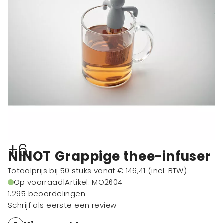
+6
NINOT Grappige thee-infuser
Totaalprijs bij 50 stuks vanaf
€ 146,41
(incl. BTW)
Op voorraad
|
Artikel: MO2604
1.295 beoordelingen
Schrijf als eerste een review