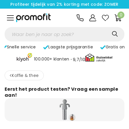
Profiteer tijdelijk van 2% korting met code: ZOMER
0
Snelle service
Laagste prijsgarantie
Gratis ont
100.000+ klanten
9,7/10
<
Koffie & thee
Eerst het product testen? Vraag een sample
aan!