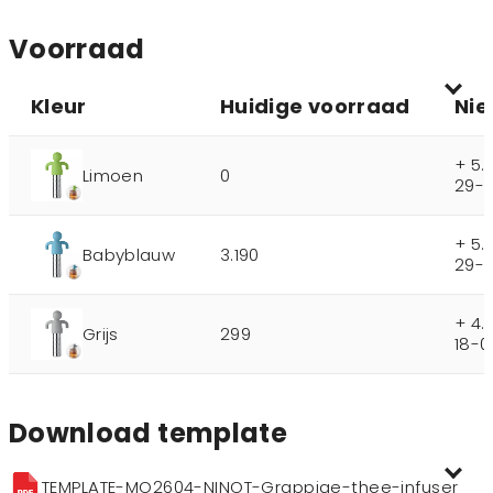
Voorraad
Kleur
Huidige voorraad
Nie
+ 5.
Limoen
0
29-
+ 5.
Babyblauw
3.190
29-
+ 4.
Grijs
299
18-0
Download template
TEMPLATE-MO2604-NINOT-Grappige-thee-infuser