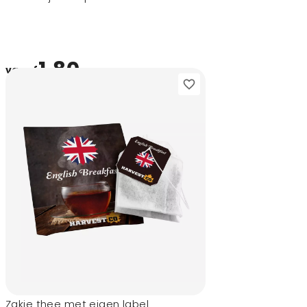
1,80
vanaf
Zakje thee met eigen label