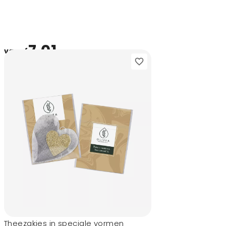
7,01
vanaf
Theezakjes in speciale vormen