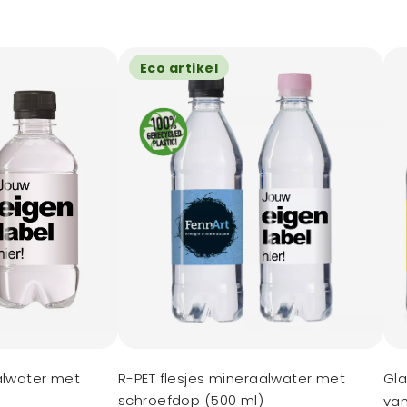
Eco artikel
alwater met
R-PET flesjes mineraalwater met
Gla
schroefdop (500 ml)
van