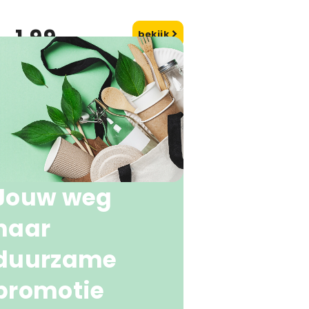
1,99
bekijk
naf
Jouw weg
naar
duurzame
promotie