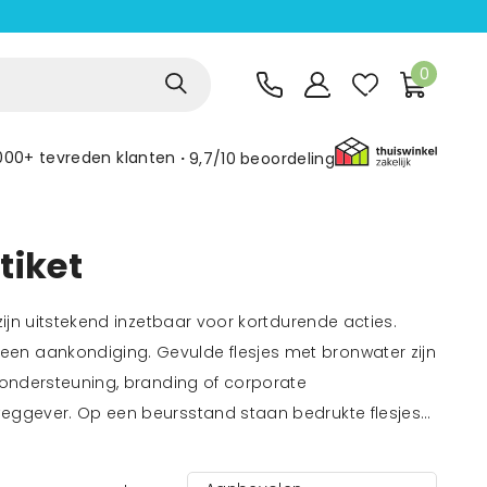
0
000+ tevreden klanten
9,7/10
beoordeling
tiket
zijn uitstekend inzetbaar voor kortdurende acties.
en aankondiging. Gevulde flesjes met bronwater zijn
o ondersteuning, branding of corporate
weggever. Op een beursstand staan bedrukte flesjes
dag.