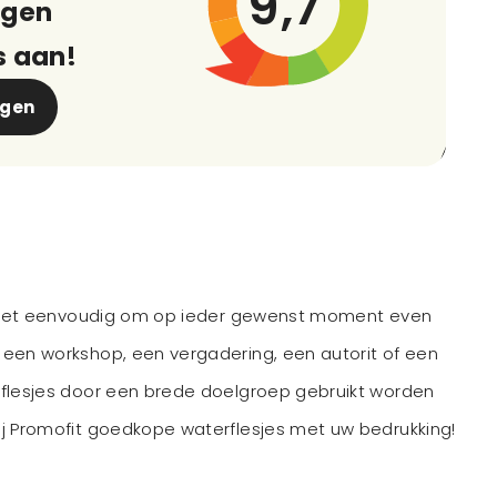
9,7
ngen
s aan!
ngen
 is het eenvoudig om op ieder gewenst moment even
 een workshop, een vergadering, een autorit of een
 flesjes door een brede doelgroep gebruikt worden
ij Promofit goedkope waterflesjes met uw bedrukking!