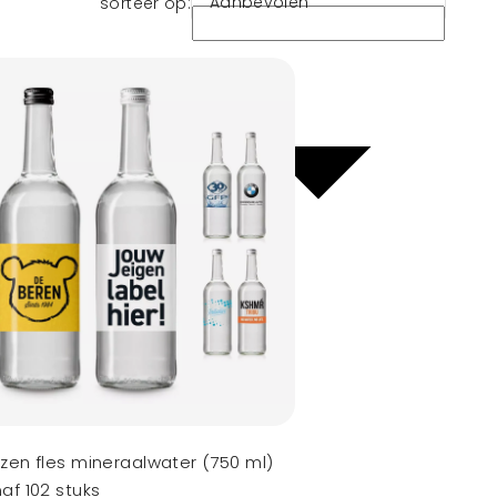
Aanbevolen
sorteer op:
zen fles mineraalwater (750 ml)
af 102 stuks