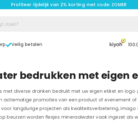
Profiteer tijdelijk van 2% korting met code: ZOMER
erp
Veilig betalen
100.
ater bedrukken met eigen e
jes met diverse dranken bedrukt met uw eigen etiket en logo 
n actiematige promoties van een product of evenement of e
 voor langdurige projecten als kwaliteitsverbetering, imag
 op beurzen worden flesjes mineraalwater vaak ingezet als 
fessioneel en zijn het welkome dorstlessers op zo'n lange 