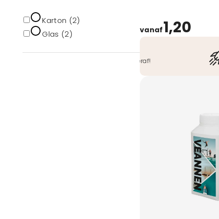
Karton (2)
1,20
vanaf
Glas (2)
Veilig betalen
O.a. iDeal, Bancontact, ook achteraf!