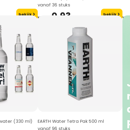
vanaf 36 stuks
0,93
bekijk
bekijk
vanaf
va
water (330 ml)
EARTH Water Tetra Pak 500 ml
vanaf 96 stuks