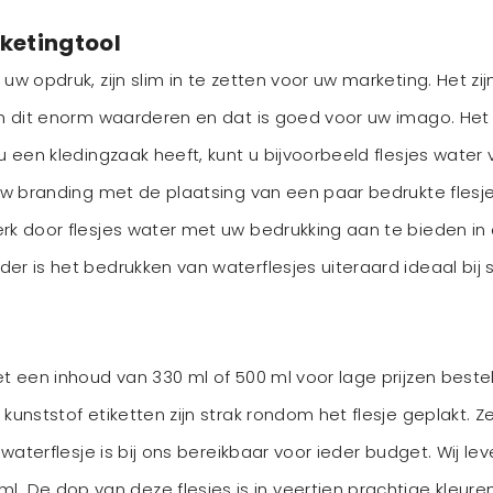
ketingtool
uw opdruk, zijn slim in te zetten voor uw marketing. Het zi
en dit enorm waarderen en dat is goed voor uw imago. Het 
u een kledingzaak heeft, kunt u bijvoorbeeld flesjes water
 uw branding met de plaatsing van een paar bedrukte flesj
rk door flesjes water met uw bedrukking aan te bieden in d
er is het bedrukken van waterflesjes uiteraard ideaal bij
t een inhoud van 330 ml of 500 ml voor lage prijzen bestell
kunststof etiketten zijn strak rondom het flesje geplakt. 
 waterflesje is bij ons bereikbaar voor ieder budget. Wij le
 ml
. De dop van deze flesjes is in veertien prachtige kleure