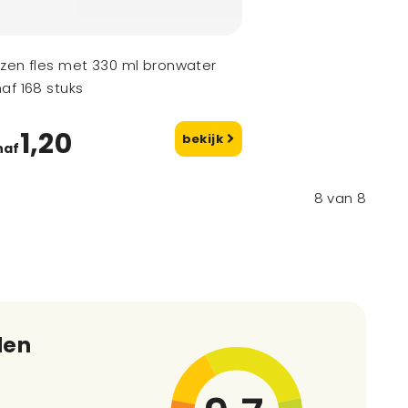
zen fles met 330 ml bronwater
af 168 stuks
1,20
bekijk
naf
8
van
8
den