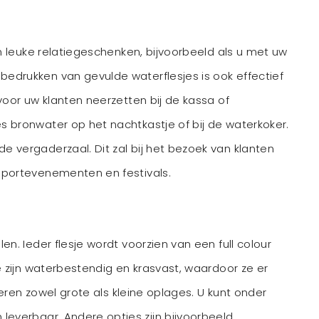
jn leuke relatiegeschenken, bijvoorbeeld als u met uw
bedrukken van gevulde waterflesjes is ook effectief
 voor uw klanten neerzetten bij de kassa of
es bronwater op het nachtkastje of bij de waterkoker.
e vergaderzaal. Dit zal bij het bezoek van klanten
 sportevenementen en festivals.
en. Ieder flesje wordt voorzien van een full colour
Ze zijn waterbestendig en krasvast, waardoor ze er
veren zowel grote als kleine oplages. U kunt onder
n leverbaar. Andere opties zijn bijvoorbeeld