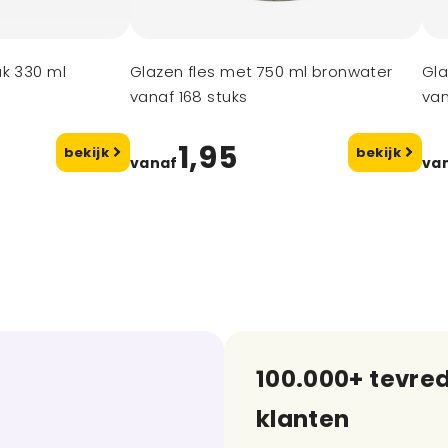
ak 330 ml
Glazen fles met 750 ml bronwater
Gla
vanaf 168 stuks
van
1,95
bekijk
bekijk
vanaf
va
100.000+ tevre
klanten