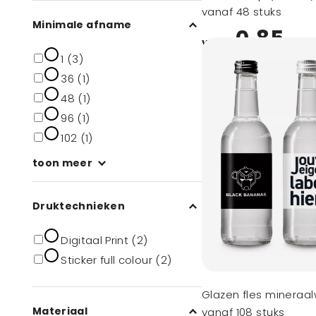
vanaf 48 stuks
Minimale afname
0,85
vanaf
1 (3)
36 (1)
48 (1)
96 (1)
102 (1)
toon meer
Druktechnieken
Digitaal Print (2)
Sticker full colour (2)
Glazen fles mineraal
Materiaal
vanaf 108 stuks