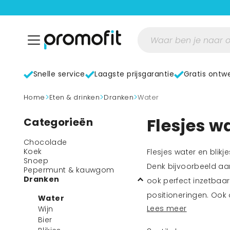
Snelle service
Laagste prijsgarantie
Gratis ontw
>
>
>
home
Eten & drinken
Dranken
Water
Flesjes w
Categorieën
Chocolade
Koek
Flesjes water en blik
Snoep
Denk bijvoorbeeld aa
Pepermunt & kauwgom
Dranken
ook perfect inzetbaar
positioneringen. Ook
Water
Lees meer
Wijn
water met uw logo pro
Bier