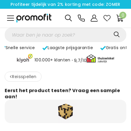
Profiteer tijdelijk van 2% korting met code: ZOMER
0
Snelle service
Laagste prijsgarantie
Gratis ontw
100.000+ klanten
9,7/10
<
Reisspellen
Eerst het product testen? Vraag een sample
aan!