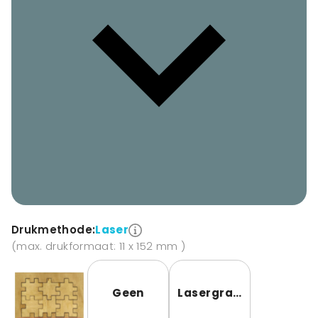
Drukmethode:
Laser
(max. drukformaat: 11 x 152 mm )
Geen
Lasergravure