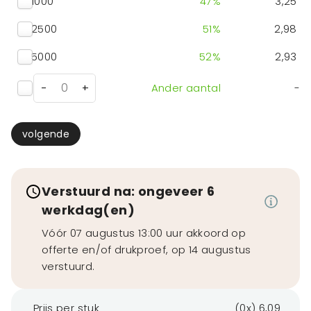
1000
47
%
3,25
2500
51
%
2,98
5000
52
%
2,93
-
+
Ander aantal
-
volgende
Verstuurd na: ongeveer 6
werkdag(en)
Vóór 07 augustus 13:00 uur akkoord op
offerte en/of drukproef, op 14 augustus
verstuurd.
Prijs per stuk
(0x) 6,09