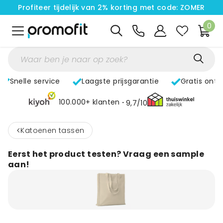
Profiteer tijdelijk van 2% korting met code: ZOMER
0
Snelle service
Laagste prijsgarantie
Gratis ont
100.000+ klanten
9,7/10
<
Katoenen tassen
Eerst het product testen? Vraag een sample
aan!