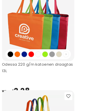
Odessa 220 g/m katoenen draagtas
13L
2,28
vanaf