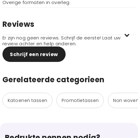
Overige formaten in overleg
Reviews
Er zijn nog geen reviews. Schrijf de eerste! Laat uw
review achter en help anderen.
Schrijf een review
Gerelateerde categorieen
Katoenen tassen
Promotietassen
Non woven
Bedrukte pennen nodig?