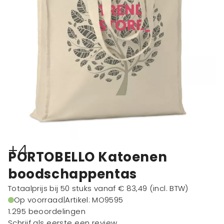
+4
PORTOBELLO Katoenen
boodschappentas
Totaalprijs bij 50 stuks vanaf
€ 83,49
(incl. BTW)
Op voorraad
|
Artikel: MO9595
1.295 beoordelingen
Schrijf als eerste een review