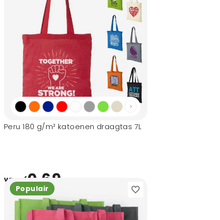
Peru 180 g/m² katoenen draagtas 7L
0,69
vanaf
Populair