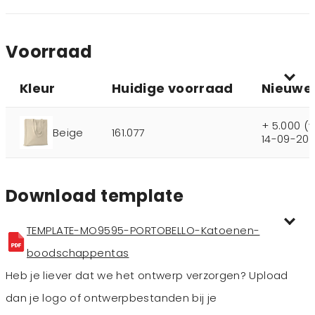
Voorraad
Kleur
Huidige voorraad
Nieuwe
+ 5.000 (
Beige
161.077
14-09-202
Download template
TEMPLATE-MO9595-PORTOBELLO-Katoenen-
boodschappentas
Heb je liever dat we het ontwerp verzorgen? Upload
dan je logo of ontwerpbestanden bij je