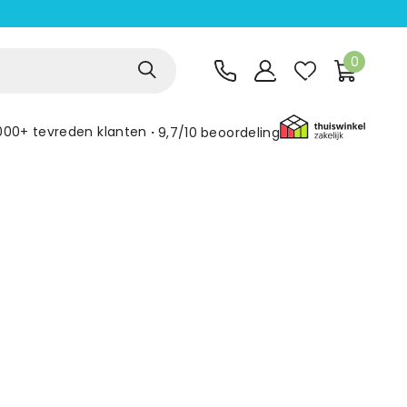
0
000+ tevreden klanten
9,7/10
beoordeling