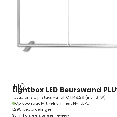
+10
Lightbox LED Beurswand PLU
Totaalprijs bij 1 stuks vanaf
€ 1.148,29
(incl. BTW)
Op voorraad
|
Artikelnummer
: PM-LBPL
1.295 beoordelingen
Schrijf als eerste een review