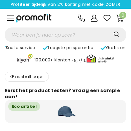
Profiteer tijdelijk van 2% korting met code: ZOMER
0
Snelle service
Laagste prijsgarantie
Gratis ont
100.000+ klanten
9,7/10
<
Baseball caps
Eerst het product testen? Vraag een sample
aan!
Eco artikel