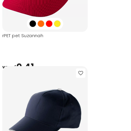
rPET pet Suzannah
0,41
vanaf