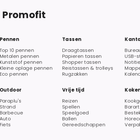
j Promofit
Pennen
Tassen
Kant
Top 10 pennen
Draagtassen
Burea
Metalen pennen
Papieren tassen
USB-s
Kunststof pennen
Shopper tassen
Notiti
Kleine oplage pennen
Reistassen & trolleys
Mapp
Eco pennen
Rugzakken
Kalen
Outdoor
Vrije tijd
Koken
Paraplu's
Reizen
Kookg
Strand
Spellen
Barart
Barbecue
Speelgoed
Beste
Auto
Ballen
Horec
Fiets
Gereedschappen
Verpa