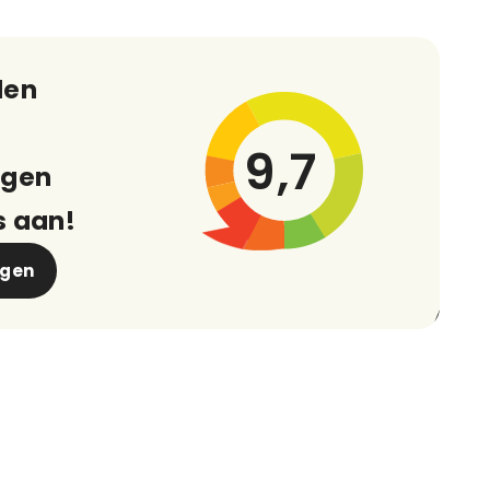
den
9,7
ngen
s aan!
ngen