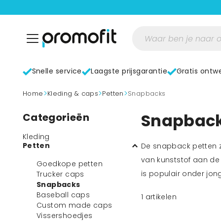
Snelle service
Laagste prijsgarantie
Gratis ontw
>
>
>
home
Kleding & caps
Petten
Snapbacks
Snapback
Categorieën
Kleding
Petten
De snapback petten zi
van kunststof aan de
Goedkope petten
is populair onder jon
Trucker caps
Snapbacks
Baseball caps
1
artikelen
Custom made caps
Vissershoedjes