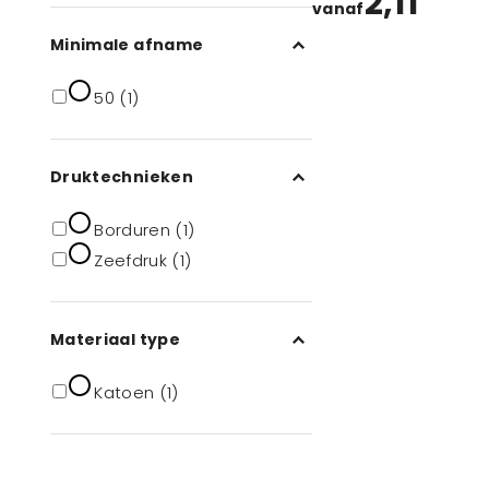
2,11
vanaf
Minimale afname
50 (1)
Druktechnieken
Borduren (1)
Zeefdruk (1)
Materiaal type
Katoen (1)