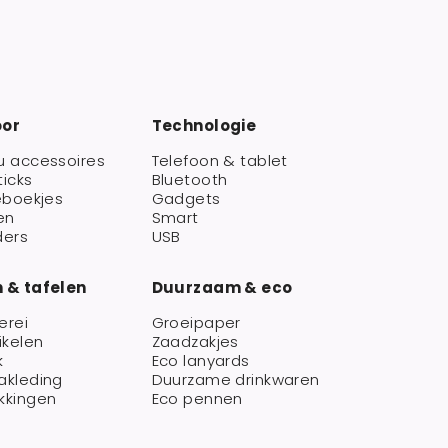
oor
Technologie
u accessoires
Telefoon & tablet
ticks
Bluetooth
eboekjes
Gadgets
en
Smart
ders
USB
 & tafelen
Duurzaam & eco
erei
Groeipaper
ikelen
Zaadzakjes
k
Eco lanyards
akleding
Duurzame drinkwaren
kkingen
Eco pennen