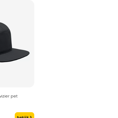
izier pet
bekijk