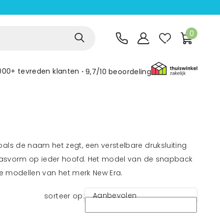
0
000+ tevreden klanten
9,7/10
beoordeling
als de naam het zegt, een verstelbare druksluiting
e pasvorm op ieder hoofd. Het model van de snapback
ire modellen van het merk New Era.
Aanbevolen
sorteer op: