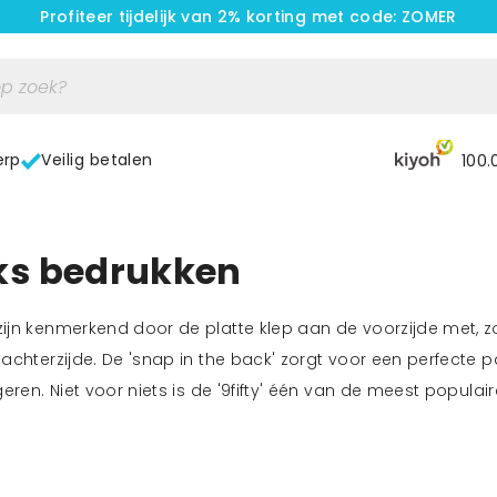
Profiteer tijdelijk van 2% korting met code: ZOMER
erp
Veilig betalen
100.
s bedrukken
jn kenmerkend door de platte klep aan de voorzijde met, zo
 achterzijde. De 'snap in the back' zorgt voor een perfect
geren. Niet voor niets is de '9fifty' één van de meest popula