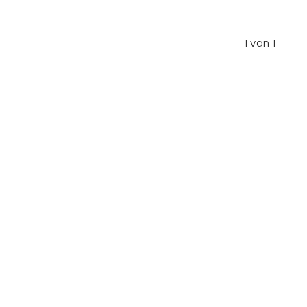
1
van
1