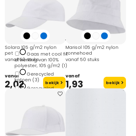
25x16x15cm (2)
Ø23x13cm (1)
toon meer
Materiaal
Solara 105 g/m2 nylon
Marisol 105 g/m2 nylon
pet
zonnehoed
Gaas met cool fit
vanaf 50 stuks
vanaf 50 stuks
afwerking van 100%
polyester, 105 g/m2 (1)
Gerecycled
vanaf
vanaf
katoen (3)
2,02
1,93
bekijk
bekijk
Gerecycled
polyester (3)
Heavy twill
geborstelde katoen
van 70% gerecycled
katoen en 30%
gerecycled polyester,
240 g/m2 (2)