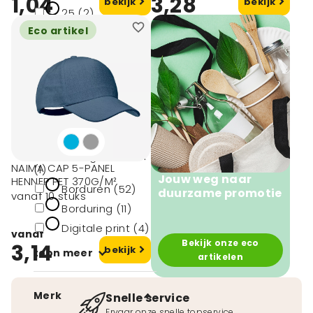
1,04
3,28
bekijk
bekijk
25 (2)
Eco artikel
50 (49)
100 (2)
Druktechnieken
3D borduren (11)
3D Digital Patch
NAIMA CAP 5-PANEL
(1)
Jouw weg naar
HENNEP PET 370G/M²
Borduren (52)
duurzame promotie
vanaf 10 stuks
Borduring (11)
Digitale print (4)
vanaf
Bekijk onze eco
3,14
bekijk
toon meer
artikelen
Merk
Snelle service
Ervaar onze snelle topservice