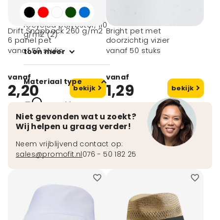
Miccrovezel van
100% grs certified
recycled polyester, 110
Drift Snapback 260 g/m2
Bright pet met
g/m2 (2)
6 panel pet
doorzichtig vizier
vanaf 50 stuks
vanaf 50 stuks
toon meer
vanaf
vanaf
Materiaal type
2,20
1,29
bekijk
bekijk
Rpet (1)
Niet gevonden wat u zoekt?
Katoen (18)
Wij helpen u graag verder!
Organisch
katoen (1)
Neem vrijblijvend contact op:
sales@promofit.nl
076 - 50 182 25
PET (4)
Plastic (1)
toon meer