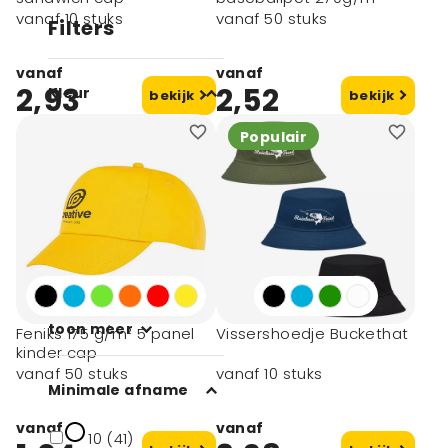
vanaf 10 stuks
vanaf 50 stuks
Filters
vanaf
vanaf
2,93
2,52
Kleur
bekijk
bekijk
Populair
Wit (31)
Zwart (80)
Blauw (31)
Rood (28)
Oranje (12)
toon meer
Feniks 175 g/m² 5 panel
Vissershoedje Buckethat
kinder cap
vanaf 50 stuks
vanaf 10 stuks
Minimale afname
vanaf
vanaf
10 (41)