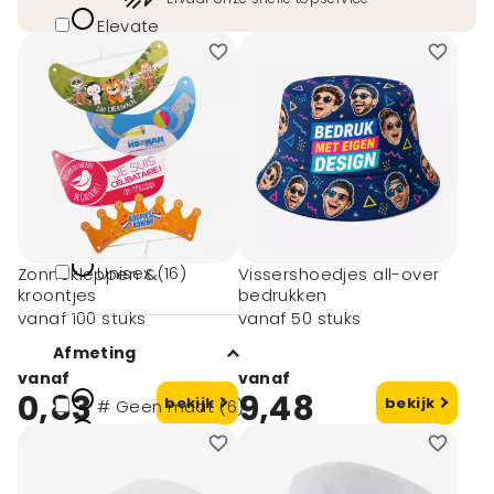
Elevate
essentials (10)
Elevate life (3)
Elevate nxt (2)
Geslacht
Kids (1)
Unisex (16)
Zonnekleppen &
Vissershoedjes all-over
kroontjes
bedrukken
vanaf 100 stuks
vanaf 50 stuks
Afmeting
vanaf
vanaf
0,83
9,48
bekijk
bekijk
# Geen maat (6)
22x17x16cm (1)
23x13cm (1)