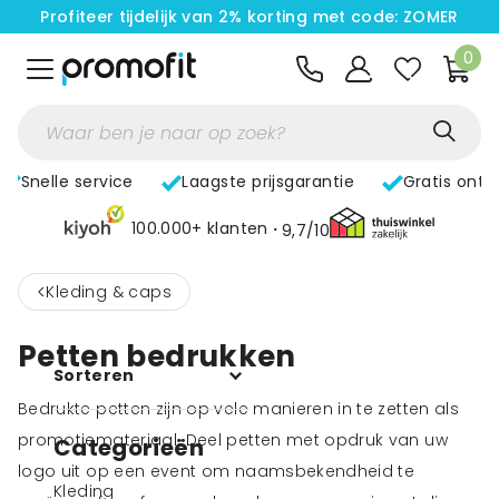
Profiteer tijdelijk van 2% korting met code: ZOMER
0
Snelle service
Laagste prijsgarantie
Gratis ontw
100.000+ klanten
9,7/10
<
Kleding & caps
Petten bedrukken
Sorteren
Bedrukte petten zijn op vele manieren in te zetten als
promotiemateriaal. Deel petten met opdruk van uw
Categorieën
logo uit op een event om naamsbekendheid te
Kleding