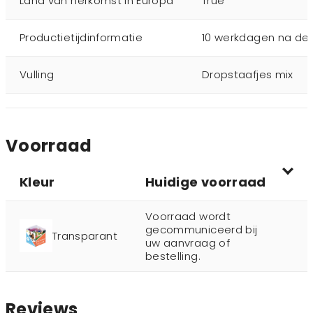
Land van herkomst in Europa
True
Productietijdinformatie
10 werkdagen na def
Vulling
Dropstaafjes mix
Voorraad
Kleur
Huidige voorraad
Voorraad wordt
gecommuniceerd bij
Transparant
uw aanvraag of
bestelling.
Reviews