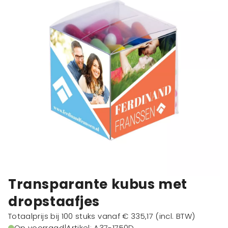
Transparante kubus met
dropstaafjes
Totaalprijs bij 100 stuks vanaf
€ 335,17
(incl. BTW)
Op voorraad
|
Artikel: A37-1750D