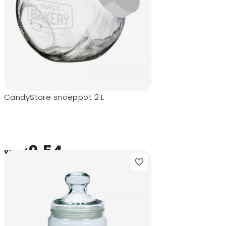
CandyStore snoeppot 2 L
9,54
vanaf