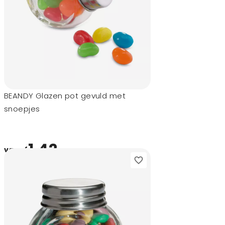
BEANDY Glazen pot gevuld met
snoepjes
1,42
vanaf