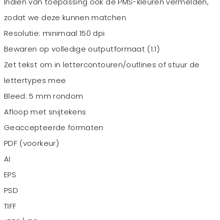
Indien van toepassing ook de PMS-kleuren vermelden,
zodat we deze kunnen matchen
Resolutie: minimaal 150 dpi
Bewaren op volledige outputformaat (1:1)
Zet tekst om in lettercontouren/outlines of stuur de
lettertypes mee
Bleed: 5 mm rondom
Afloop met snijtekens
Geaccepteerde formaten
PDF (voorkeur)
AI
EPS
PSD
TIFF