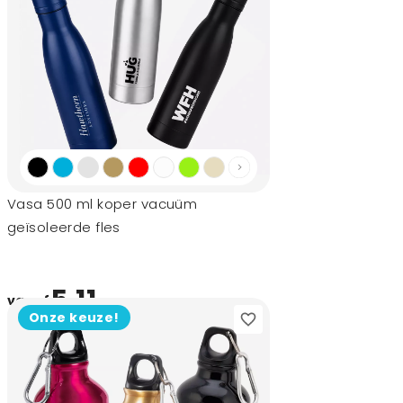
Vasa 500 ml koper vacuüm
geïsoleerde fles
5,11
vanaf
Onze keuze!