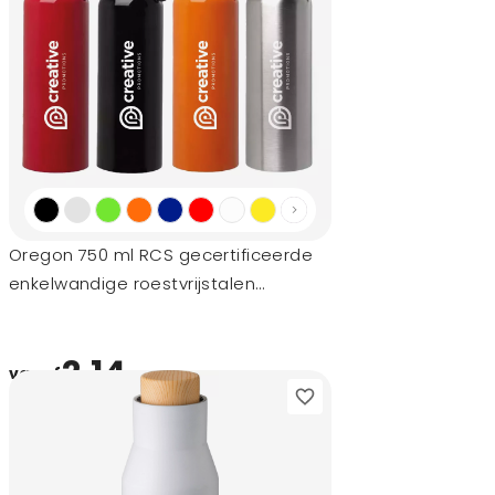
Oregon 750 ml RCS gecertificeerde
enkelwandige roestvrijstalen
waterfles met karabijnhaak
2,14
vanaf