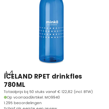
+4
ICELAND RPET drinkfles
780ML
Totaalprijs bij 50 stuks vanaf
€ 122,82
(incl. BTW)
Op voorraad
|
Artikel: MO9940
1.295 beoordelingen
Schrijf als eerste een review