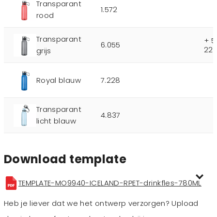
Transparant
1.572
rood
Transparant
+ 5
6.055
22-
grijs
Royal blauw
7.228
Transparant
4.837
licht blauw
Download template
TEMPLATE-MO9940-ICELAND-RPET-drinkfles-780ML
Heb je liever dat we het ontwerp verzorgen? Upload