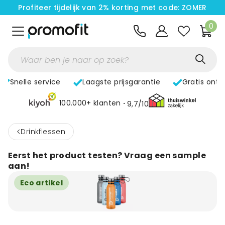
Profiteer tijdelijk van 2% korting met code: ZOMER
0
Snelle service
Laagste prijsgarantie
Gratis ont
100.000+ klanten
9,7/10
<
Drinkflessen
Eerst het product testen? Vraag een sample
aan!
Eco artikel