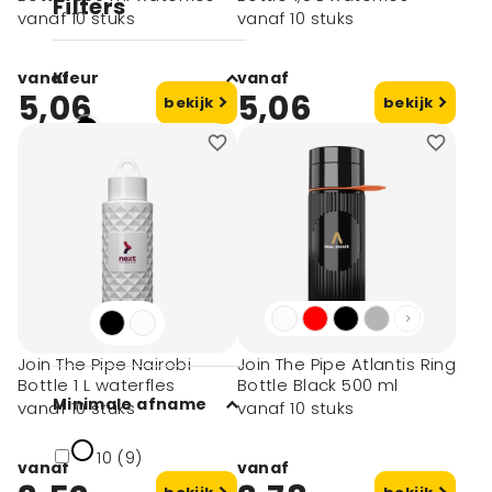
Filters
vanaf 10 stuks
vanaf 10 stuks
vanaf
Kleur
vanaf
5,06
5,06
bekijk
bekijk
Wit (9)
Zwart (9)
Blauw (4)
Rood (4)
Oranje (4)
toon meer
Join The Pipe Nairobi
Join The Pipe Atlantis Ring
Bottle 1 L waterfles
Bottle Black 500 ml
Minimale afname
vanaf 10 stuks
vanaf 10 stuks
10 (9)
vanaf
vanaf