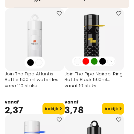
Join The Pipe Atlantis
Join The Pipe Nairobi Ring
Bottle 500 ml waterfles
Bottle Black 500ml
waterfles
vanaf 10 stuks
vanaf 10 stuks
vanaf
vanaf
2,37
3,78
bekijk
bekijk