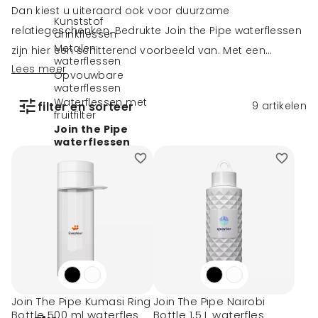
Dan kiest u uiteraard ook voor duurzame
Kunststof
relatiegeschenken. Bedrukte Join the Pipe waterflessen
drinkflessen
Metalen
zijn hier een schitterend voorbeeld van. Met een
waterflessen
Lees meer
gepersonaliseerd flesje van deze organisatie laat u
Opvouwbare
waterflessen
zien dat u een schoon milieu en schoon drinkwater
Waterflessen met
filter en sorteer
9
artikelen
belangrijk vindt. Join the Pipe is een Nederlands
fruitfilter
Join the Pipe
initiatief dat het gebruik van kraanwater stimuleert en
waterflessen
schoon drinkwaterprojecten in ontwikkelingslanden
Kambukka flessen
opzet. Een mooi alternatief voor de dure Dopper!
IZY thermosflessen
CamelBak flessen
Contigo flessen
Waterflessen
Gevulde waterflesjes
Thermosflessen
Glazen flessen
Heupflessen
Alle flessen
Join The Pipe Kumasi Ring
Join The Pipe Nairobi
Bottle 500 ml waterfles
Bottle 1,5 L waterfles