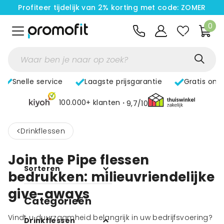
Profiteer tijdelijk van 2% korting met code: ZOMER
0
Snelle service
Laagste prijsgarantie
Gratis ont
100.000+ klanten
9,7/10
<
Drinkflessen
Join the Pipe flessen
Sorteren
bedrukken: milieuvriendelijke
give-aways
Categorieën
Vindt u duurzaamheid belangrijk in uw bedrijfsvoering?
Drinkflessen