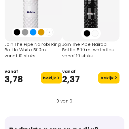
Join The Pipe Nairobi Ring
Join The Pipe Nairobi
Bottle White 500ml
Bottle 500 ml waterfles
waterfles
vanaf 10 stuks
vanaf 10 stuks
vanaf
vanaf
3,78
2,37
bekijk
bekijk
9
van
9