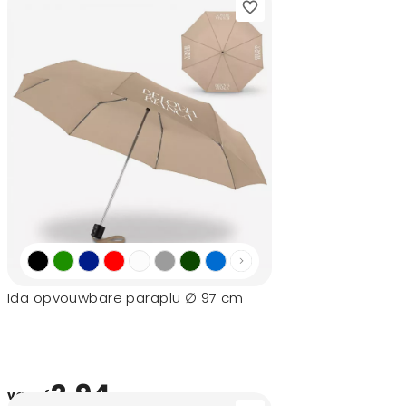
Ida opvouwbare paraplu ∅ 97 cm
2,94
vanaf