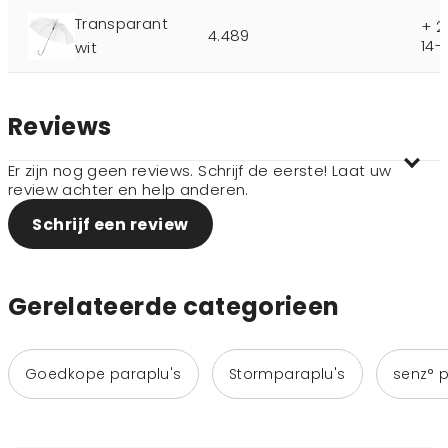
Transparant
+ 2
4.489
14-
wit
Reviews
Er zijn nog geen reviews. Schrijf de eerste! Laat uw
review achter en help anderen.
Schrijf een review
Gerelateerde categorieen
Goedkope paraplu's
Stormparaplu's
senz° p