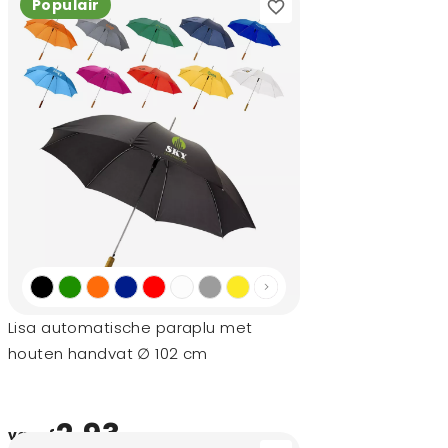
Populair
Lisa automatische paraplu met
houten handvat ∅ 102 cm
2,93
vanaf