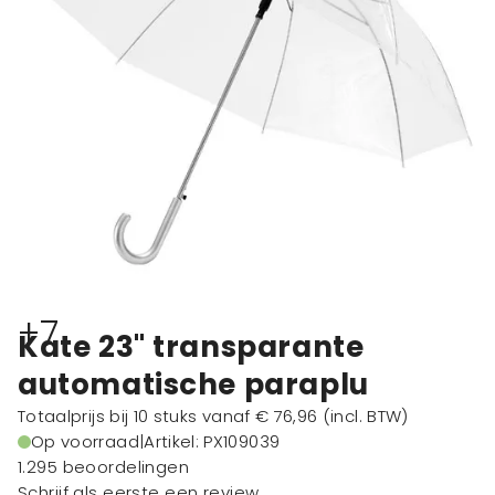
+7
Kate 23" transparante
automatische paraplu
Totaalprijs bij 10 stuks vanaf
€ 76,96
(incl. BTW)
Op voorraad
|
Artikel: PX109039
1.295 beoordelingen
Schrijf als eerste een review