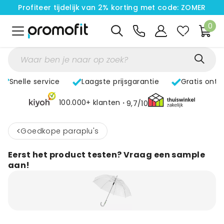
Profiteer tijdelijk van 2% korting met code: ZOMER
0
Snelle service
Laagste prijsgarantie
Gratis ontw
100.000+ klanten
9,7/10
<
Goedkope paraplu's
Eerst het product testen? Vraag een sample
aan!