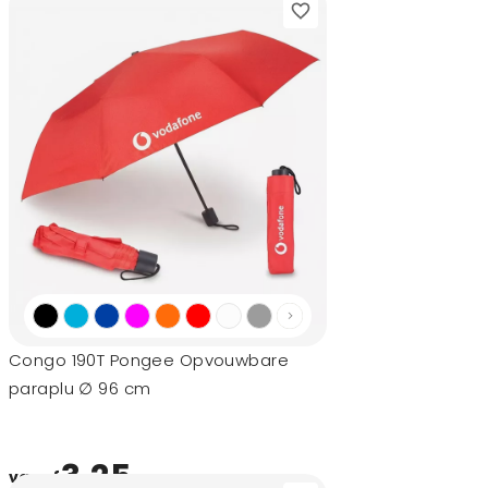
Congo 190T Pongee Opvouwbare
paraplu ∅ 96 cm
3,25
vanaf