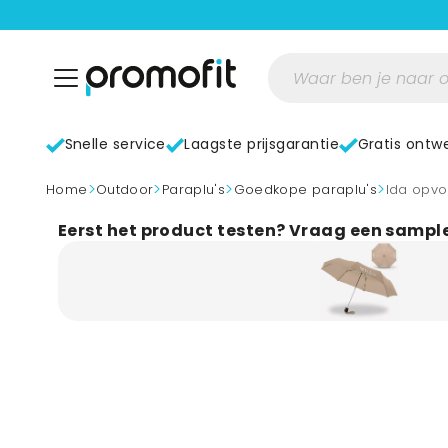
Snelle service
Laagste prijsgarantie
Gratis ontw
>
>
>
>
home
Outdoor
Paraplu's
Goedkope paraplu's
Ida opv
Eerst het product testen? Vraag een sampl