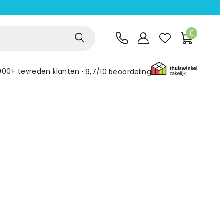
0
000+ tevreden klanten
9,7/10
beoordeling