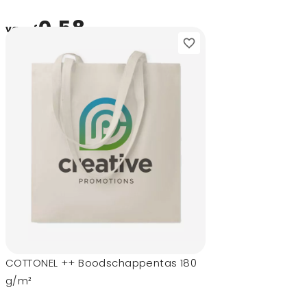
0,58
vanaf
COTTONEL ++ Boodschappentas 180
g/m²