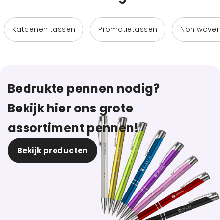
Katoenen tassen
Promotietassen
Non woven
Bedrukte pennen nodig?
Bekijk hier ons grote
assortiment pennen!
Bekijk producten