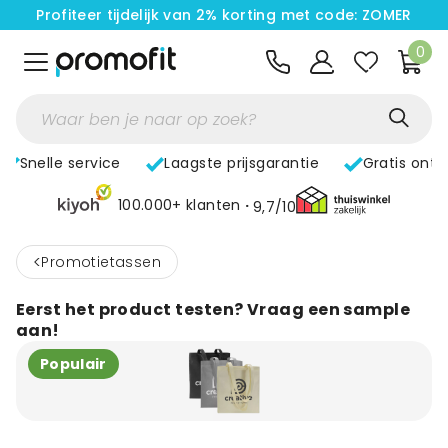
Profiteer tijdelijk van 2% korting met code: ZOMER
0
Snelle service
Laagste prijsgarantie
Gratis ont
100.000+ klanten
9,7/10
<
Promotietassen
Eerst het product testen? Vraag een sample
aan!
Populair