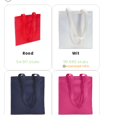
Rood
Wit
54.917
stuks
90.680
stuks
voorraad info