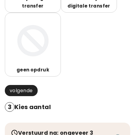
transfer
digitale transfer
geen opdruk
volgende
3
Kies aantal
Verstuurd na: ongeveer 3