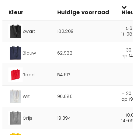
Kleur
Huidige voorraad
Nie
+ 5.6
Zwart
102.209
11-08
+ 30.
Blauw
62.922
op 14
Rood
54.917
+ 20.
Wit
90.680
op 19
+ 10.
Grijs
19.394
14-09