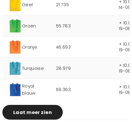
+ 10.
Geel
21.735
14-09
+ 10.
Groen
55.783
19-08
+ 10.
Oranje
46.693
19-08
+ 10.
Turquoise
28.979
19-08
Royal
+ 10.
69.363
19-08
blauw
Laat meer zien