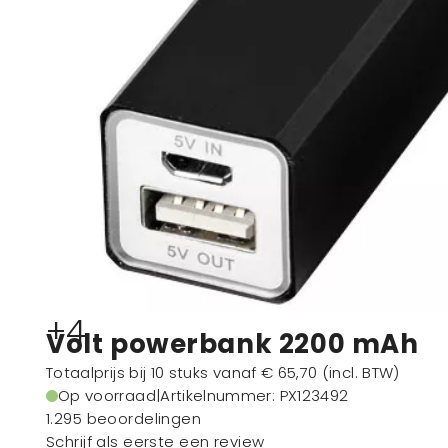
+4
Volt powerbank 2200 mAh
Totaalprijs bij 10 stuks vanaf
€ 65,70
(incl. BTW)
Op voorraad
|
Artikelnummer
: PX123492
1.295 beoordelingen
Schrijf als eerste een review