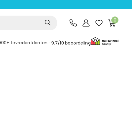
0
000+ tevreden klanten
9,7/10
beoordeling