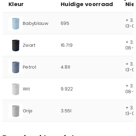
Kleur
Huidige voorraad
Nie
+ 3.
Babyblauw
695
13-0
+ 3.
Zwart
16.719
08-
+ 3.
Petrol
4.811
13-0
+ 3.
Wit
9.922
08-
+ 3.
Grijs
3.551
13-0