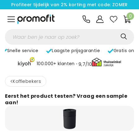
Profiteer tijdelijk van 2% korting met code: ZOMER
0
Snelle service
Laagste prijsgarantie
Gratis ont
100.000+ klanten
9,7/10
<
Koffiebekers
Eerst het product testen? Vraag een sample
aan!