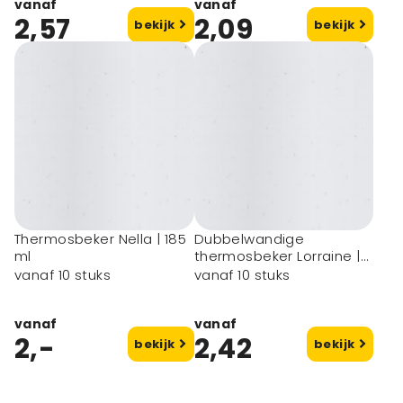
vanaf
vanaf
2,57
2,09
bekijk
bekijk
Thermosbeker Nella | 185
Dubbelwandige
ml
thermosbeker Lorraine |
300 ml
vanaf 10 stuks
vanaf 10 stuks
vanaf
vanaf
2,-
2,42
bekijk
bekijk