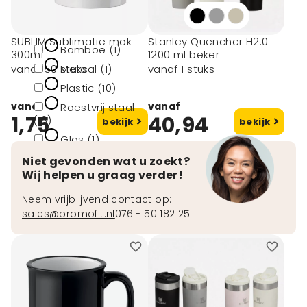
Materiaal type
SUBLIM Sublimatie mok
Stanley Quencher H2.0
Bamboe (1)
300ml
1200 ml beker
Metaal (1)
vanaf 50 stuks
vanaf 1 stuks
Plastic (10)
vanaf
vanaf
Roestvrij staal
1,75
40,94
(16)
bekijk
bekijk
Glas (1)
Niet gevonden wat u zoekt?
toon meer
Wij helpen u graag verder!
Neem vrijblijvend contact op:
sales@promofit.nl
076 - 50 182 25