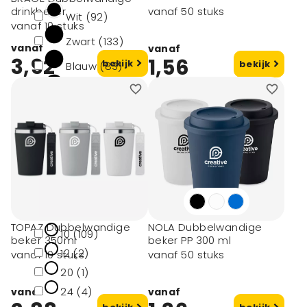
drinkbeker
vanaf 50 stuks
Wit (92)
vanaf 10 stuks
Zwart (133)
vanaf
vanaf
3,92
1,56
bekijk
bekijk
Blauw (83)
Rood (40)
Oranje (22)
toon meer
Minimale afname
1 (18)
TOPAZ Dubbelwandige
NOLA Dubbelwandige
10 (109)
beker 350ml
beker PP 300 ml
12 (2)
vanaf 10 stuks
vanaf 50 stuks
20 (1)
24 (4)
vanaf
vanaf