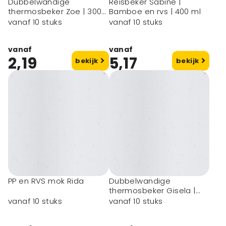
Dubbelwandige
Reisbeker Sabine |
thermosbeker Zoe | 300
Bamboe en rvs | 400 ml
ml
vanaf 10 stuks
vanaf 10 stuks
vanaf
vanaf
2,19
5,17
bekijk
bekijk
PP en RVS mok Rida
Dubbelwandige
thermosbeker Gisela |
300 ml
vanaf 10 stuks
vanaf 10 stuks