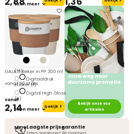
2,88
1,36
bekijk
bekijk
toon meer
Druktechnieken
360 Digitale Print
(13)
360
Lasergraveren (14)
Digitaal printen
(14)
GALAO Beker in PP 300 ml
Jouw weg naar
Digitaaldruk
duurzame promotie
vanaf 50 stuks
sticker (1)
Digital High Gloss
(6)
vanaf
Bekijk onze eco
2,14
bekijk
toon meer
artikelen
Laagste prijsgarantie
Merk
Elders goedkoper? Wij matchen!