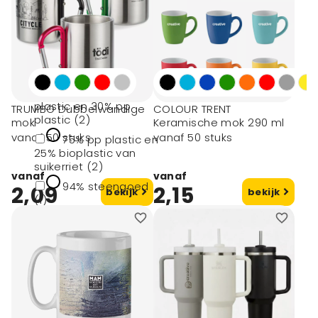
toon meer
Materiaal
70% recycled pp
plastic en 30% pp
TRUMBO Dubbelwandige
COLOUR TRENT
plastic (2)
mok
Keramische mok 290 ml
vanaf 50 stuks
vanaf 50 stuks
75% pp plastic en
25% bioplastic van
suikerriet (2)
vanaf
vanaf
94% steengoed
2,09
2,15
bekijk
bekijk
(1)
Borosilicaatglas,
kurk (1)
Borosilicate
glass, kurk (1)
toon meer