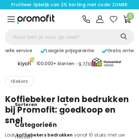
Profiteer tijdelijk van 2% korting met code: ZOMER
0
Snelle service
Laagste prijsgarantie
Gratis ontwe
100.000+ klanten
9,7/10
<
Bekers
Koffiebeker laten bedrukken
Sorteren
bij Promofit: goedkoop en
snel
Categorieën
Laat
koffiebekers bedrukken
vanaf 10 stuks met uw
Flessen