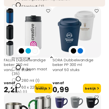
Stanley® (3)
Be o lifestyle (2)
Circulware (7)
Klean kanteen (1)
Merkloos (21)
toon meer
Afmeting
FALUN Dubbelwandige
SORA Dubbelwandige
beker 250 ml
beker PP 300 ml
# Geen maat
vanaf 50 stuks
vanaf 50 stuks
(35)
280 ml (1)
vanaf
vanaf
2,21
60 x 220 cm
0,99
bekijk
bekijk
(bxh) (1)
Ø6.5x7.5cm (1)
Ø7x14cm (1)