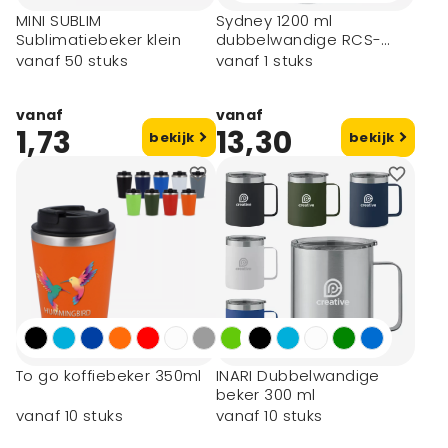
MINI SUBLIM
Sydney 1200 ml
Sublimatiebeker klein
dubbelwandige RCS-
gecertificeerde koperen
vanaf 50 stuks
vanaf 1 stuks
vacuüm geïsoleerde
beker met rietje
vanaf
vanaf
1,73
13,30
bekijk
bekijk
To go koffiebeker 350ml
INARI Dubbelwandige
beker 300 ml
vanaf 10 stuks
vanaf 10 stuks