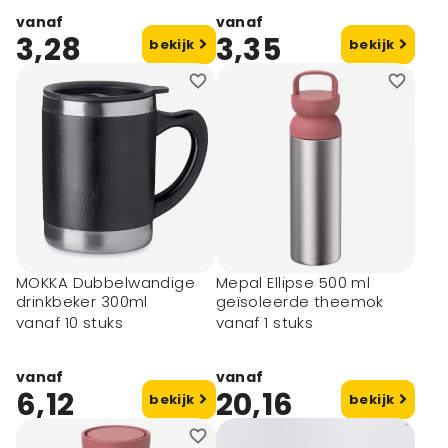
vanaf
vanaf
3,28
3,35
bekijk
bekijk
MOKKA Dubbelwandige
Mepal Ellipse 500 ml
drinkbeker 300ml
geïsoleerde theemok
vanaf 10 stuks
vanaf 1 stuks
vanaf
vanaf
6,12
20,16
bekijk
bekijk