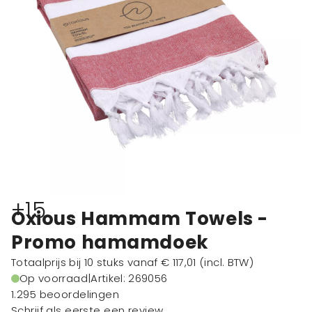
+15
Oxious Hammam Towels -
Promo hamamdoek
Totaalprijs bij 10 stuks vanaf
€ 117,01
(incl. BTW)
Op voorraad
|
Artikel: 269056
1.295 beoordelingen
Schrijf als eerste een review