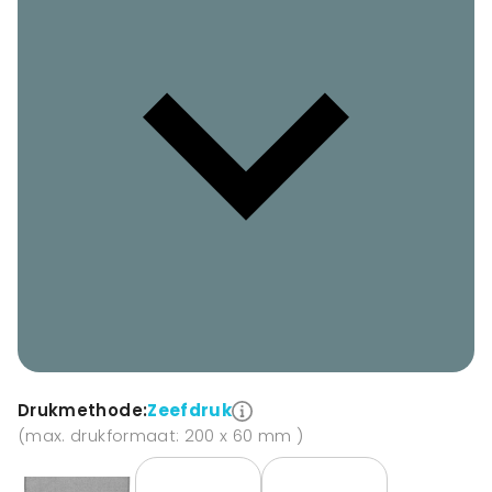
Drukmethode:
Zeefdruk
(max. drukformaat: 200 x 60 mm )