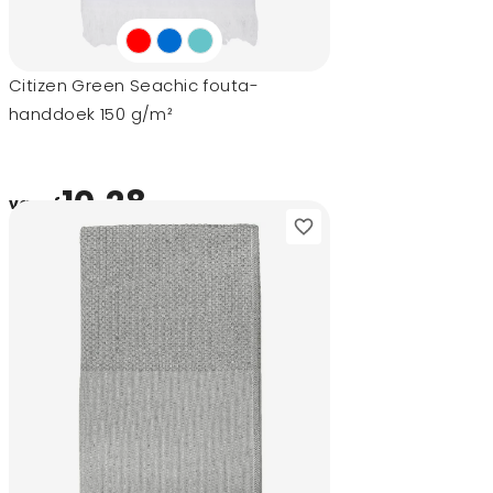
Citizen Green Seachic fouta-
handdoek 150 g/m²
10,28
vanaf