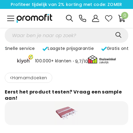
Profiteer tijdelijk van 2% korting met code: ZOMER
0
Snelle service
Laagste prijsgarantie
Gratis ontw
100.000+ klanten
9,7/10
<
Hamamdoeken
Eerst het product testen? Vraag een sample
aan!