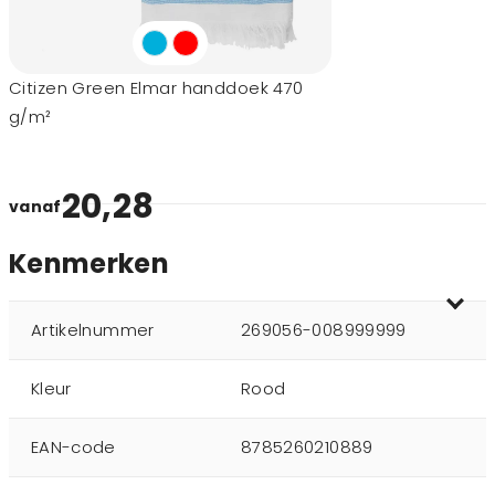
Citizen Green Elmar handdoek 470
g/m²
20,28
vanaf
Kenmerken
Artikelnummer
269056-008999999
Kleur
Rood
EAN-code
8785260210889