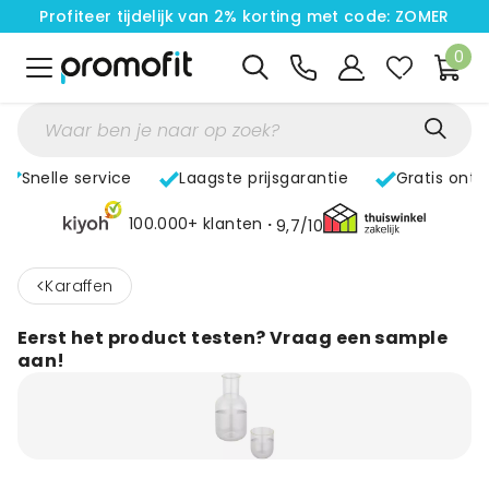
Profiteer tijdelijk van 2% korting met code: ZOMER
0
Snelle service
Laagste prijsgarantie
Gratis ont
100.000+ klanten
9,7/10
<
Karaffen
Eerst het product testen? Vraag een sample
aan!