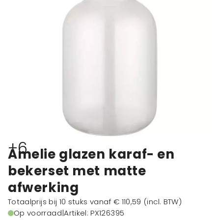
+6
Amelie glazen karaf- en
bekerset met matte
afwerking
Totaalprijs bij 10 stuks vanaf
€ 110,59
(incl. BTW)
Op voorraad
|
Artikel: PX126395