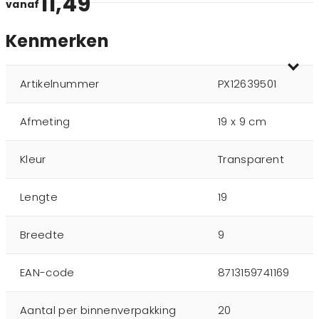
11,49
vanaf
Kenmerken
Artikelnummer
PX12639501
Afmeting
19 x 9 cm
Kleur
Transparent
Lengte
19
Breedte
9
EAN-code
8713159741169
Aantal per binnenverpakking
20