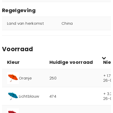
Regelgeving
Land van herkomst
China
Voorraad
Kleur
Huidige voorraad
Nie
+ 1.
Oranje
250
26-0
+ 3.
Lichtblauw
474
26-0