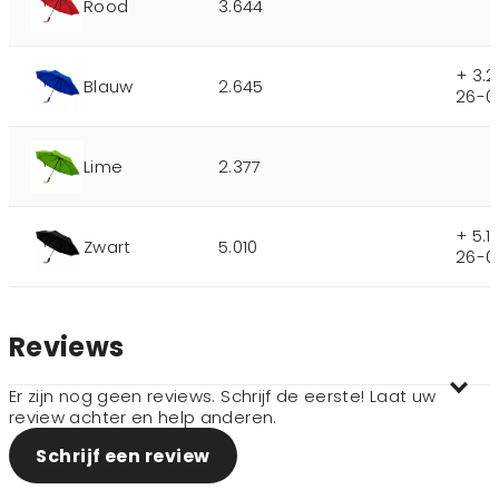
Rood
3.644
+ 3.
Blauw
2.645
26-0
Lime
2.377
+ 5.
Zwart
5.010
26-0
Reviews
Er zijn nog geen reviews. Schrijf de eerste! Laat uw
review achter en help anderen.
Schrijf een review