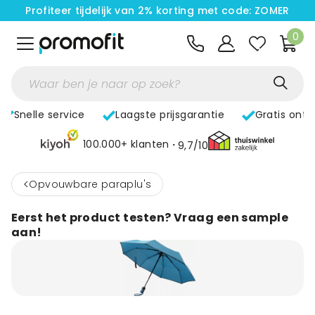
Profiteer tijdelijk van 2% korting met code: ZOMER
0
Snelle service
Laagste prijsgarantie
Gratis ont
100.000+ klanten
9,7/10
<
Opvouwbare paraplu's
Eerst het product testen? Vraag een sample
aan!