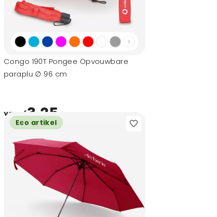
Congo 190T Pongee Opvouwbare
paraplu ∅ 96 cm
3,25
vanaf
Eco artikel