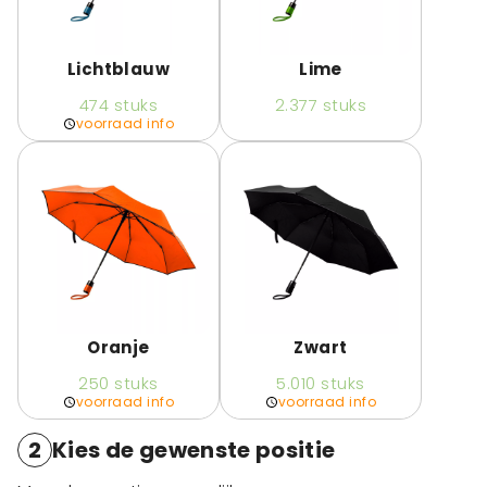
Lichtblauw
Lime
474
stuks
2.377
stuks
voorraad info
Oranje
Zwart
250
stuks
5.010
stuks
voorraad info
voorraad info
2
Kies de gewenste positie