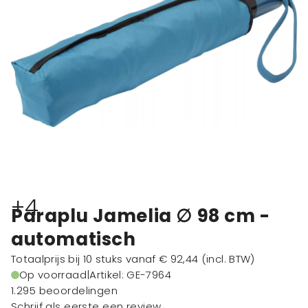
+4
Paraplu Jamelia ∅ 98 cm -
automatisch
Totaalprijs bij 10 stuks vanaf
€ 92,44
(incl. BTW)
Op voorraad
|
Artikel: GE-7964
1.295 beoordelingen
Schrijf als eerste een review