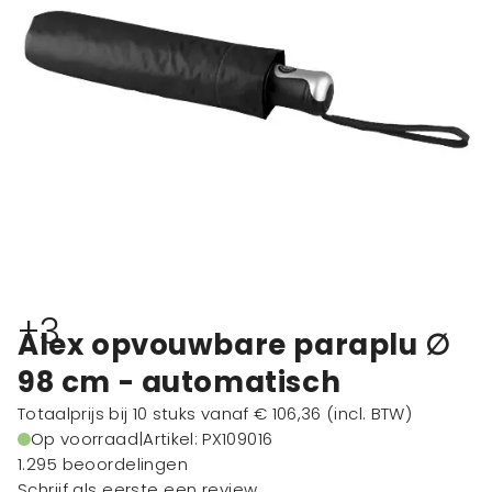
+3
Alex opvouwbare paraplu ∅
98 cm - automatisch
Totaalprijs bij 10 stuks vanaf
€ 106,36
(incl. BTW)
Op voorraad
|
Artikel: PX109016
1.295 beoordelingen
Schrijf als eerste een review