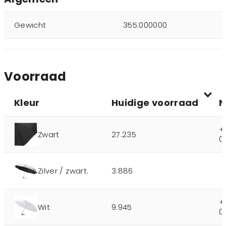
Gewicht
355.000000
Voorraad
Kleur
Huidige voorraad
N
+
Zwart
27.235
0
Zilver / zwart.
3.886
+
Wit
9.945
0