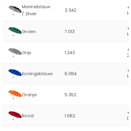
Marineblauw
+
3.342
1
/ Zilver
+
Groen
7.013
1
+
Grijs
1.243
2
+
Koningsblauw
6.084
1
Oranje
5.352
+
Rood
1.582
0