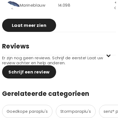
+
Marineblauw
14.098
o
Laat meer zien
Reviews
Er zijn nog geen reviews. Schrijf de eerste! Laat uw
review achter en help anderen.
Schrijf een review
Gerelateerde categorieen
Goedkope paraplu's
Stormparaplu's
senz° p