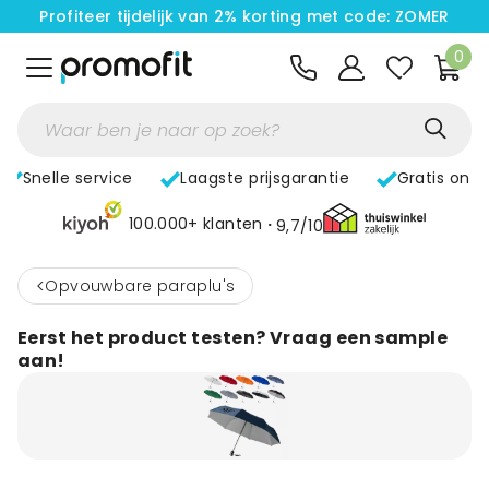
Profiteer tijdelijk van 2% korting met code: ZOMER
0
Snelle service
Laagste prijsgarantie
Gratis ont
100.000+ klanten
9,7/10
<
Opvouwbare paraplu's
Eerst het product testen? Vraag een sample
aan!