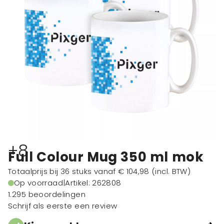
+8
Full Colour Mug 350 ml mok
Totaalprijs bij 36 stuks vanaf
€ 104,98
(incl. BTW)
Op voorraad
|
Artikel: 262808
1.295 beoordelingen
Schrijf als eerste een review