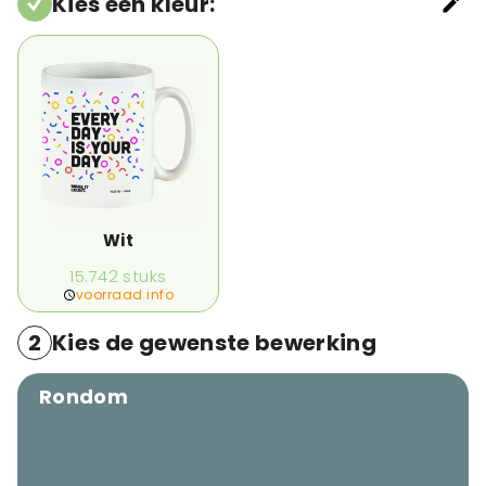
Kies een kleur
:
Wit
15.742
stuks
voorraad info
2
Kies de gewenste bewerking
Rondom