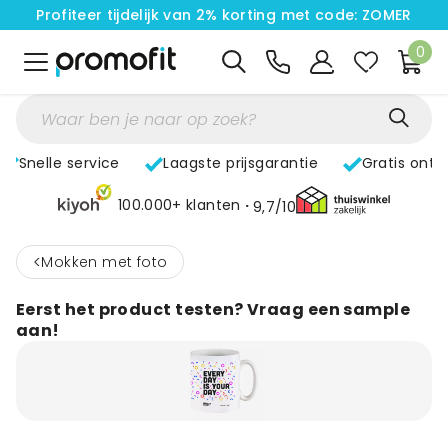
Profiteer tijdelijk van 2% korting met code: ZOMER
0
Snelle service
Laagste prijsgarantie
Gratis ontw
100.000+ klanten
9,7/10
<
Mokken met foto
Eerst het product testen? Vraag een sample
aan!