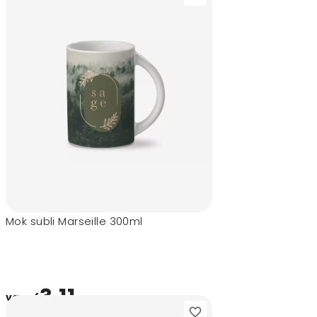
Mok subli Marseille 300ml
3,11
vanaf