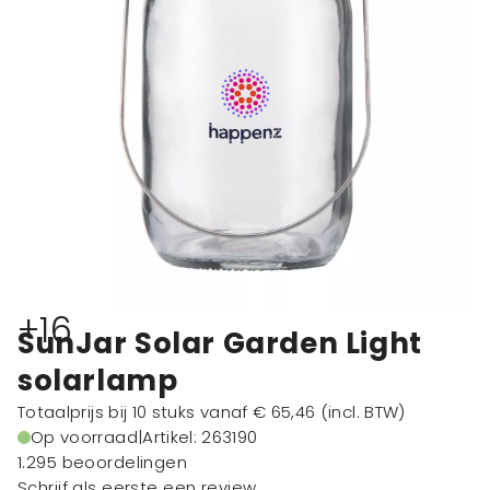
+16
SunJar Solar Garden Light
solarlamp
Totaalprijs bij 10 stuks vanaf
€ 65,46
(incl. BTW)
Op voorraad
|
Artikel: 263190
1.295 beoordelingen
Schrijf als eerste een review