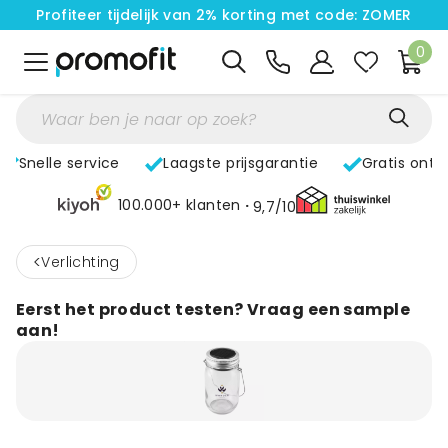
Profiteer tijdelijk van 2% korting met code: ZOMER
0
Snelle service
Laagste prijsgarantie
Gratis ontw
100.000+ klanten
9,7/10
<
Verlichting
Eerst het product testen? Vraag een sample
aan!