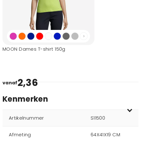
MOON Dames T-shirt 150g
2,36
vanaf
Kenmerken
Artikelnummer
S11500
Afmeting
64X41X19 CM