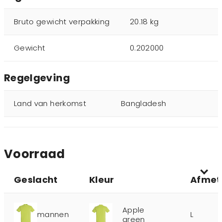
Bruto gewicht verpakking
20.18 kg
Gewicht
0.202000
Regelgeving
Land van herkomst
Bangladesh
Voorraad
Geslacht
Kleur
Afmet
Apple
mannen
L
green