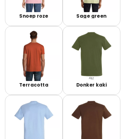
Snoep roze
Sage green
Terracotta
Donker kaki