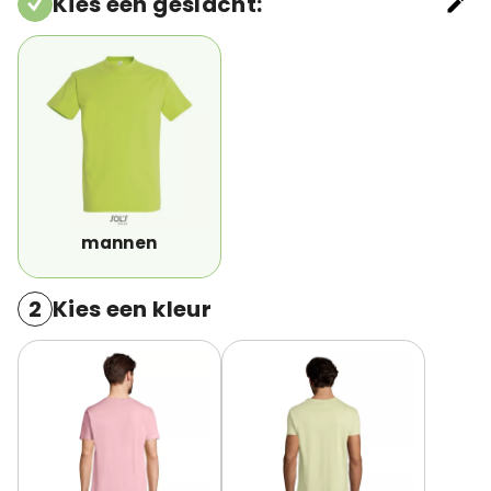
Kies een geslacht
:
mannen
2
Kies een kleur