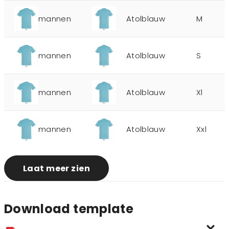
mannen
Atolblauw
M
mannen
Atolblauw
S
mannen
Atolblauw
Xl
mannen
Atolblauw
Xxl
Laat meer zien
Download template