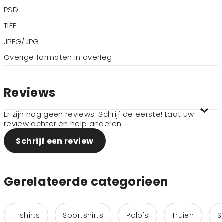
PSD
TIFF
JPEG/JPG
Overige formaten in overleg
Reviews
Er zijn nog geen reviews. Schrijf de eerste! Laat uw
review achter en help anderen.
Schrijf een review
Gerelateerde categorieen
T-shirts
Sportshirts
Polo's
Truien
S