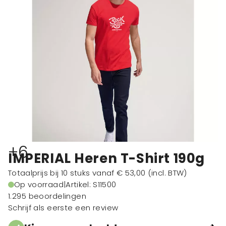
+6
IMPERIAL Heren T-Shirt 190g
Totaalprijs bij 10 stuks vanaf
€ 53,00
(incl. BTW)
Op voorraad
|
Artikel: S11500
1.295 beoordelingen
Schrijf als eerste een review