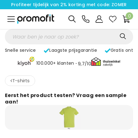
Profiteer tijdelijk van 2% korting met code: ZOMER
0
Snelle service
Laagste prijsgarantie
Gratis ontw
100.000+ klanten
9,7/10
<
T-shirts
Eerst het product testen? Vraag een sample
aan!