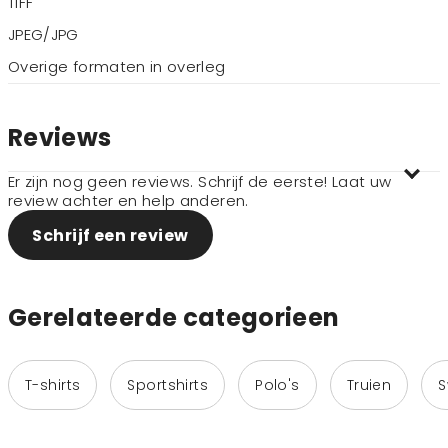
TIFF
JPEG/JPG
Overige formaten in overleg
Reviews
Er zijn nog geen reviews. Schrijf de eerste! Laat uw
review achter en help anderen.
Schrijf een review
Gerelateerde categorieen
T-shirts
Sportshirts
Polo's
Truien
S