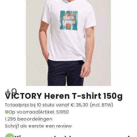
+9
VICTORY Heren T-shirt 150g
Totaalprijs bij 10 stuks vanaf
€ 36,30
(incl. BTW)
Op voorraad
|
Artikel: S11150
1.295 beoordelingen
Schrijf als eerste een review