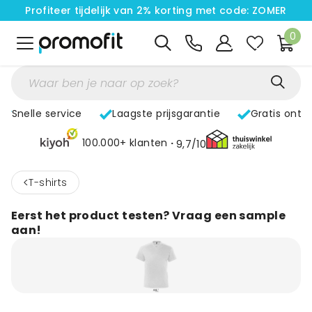
Profiteer tijdelijk van 2% korting met code: ZOMER
0
Snelle service
Laagste prijsgarantie
Gratis ontw
100.000+ klanten
9,7/10
<
T-shirts
Eerst het product testen? Vraag een sample
aan!