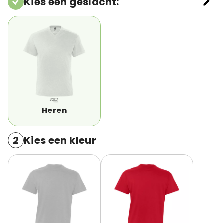
Kies een geslacht
:
Heren
2
Kies een kleur