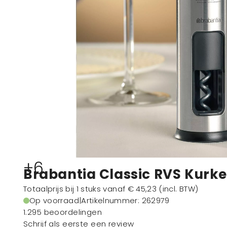
+6
Brabantia Classic RVS Kurk
Totaalprijs bij 1 stuks vanaf
€ 45,23
(incl. BTW)
Op voorraad
|
Artikelnummer
: 262979
1.295 beoordelingen
Schrijf als eerste een review