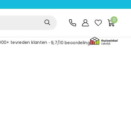
0
000+ tevreden klanten
9,7/10
beoordeling