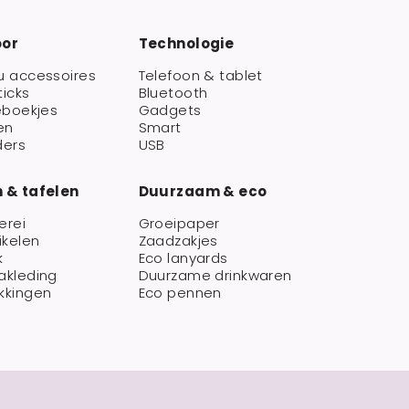
oor
Technologie
u accessoires
Telefoon & tablet
ticks
Bluetooth
eboekjes
Gadgets
en
Smart
ders
USB
 & tafelen
Duurzaam & eco
erei
Groeipaper
ikelen
Zaadzakjes
k
Eco lanyards
akleding
Duurzame drinkwaren
kkingen
Eco pennen