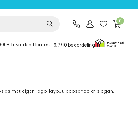
0
000+ tevreden klanten
9,7/10
beoordeling
osjes met eigen logo, layout, booschap of slogan.