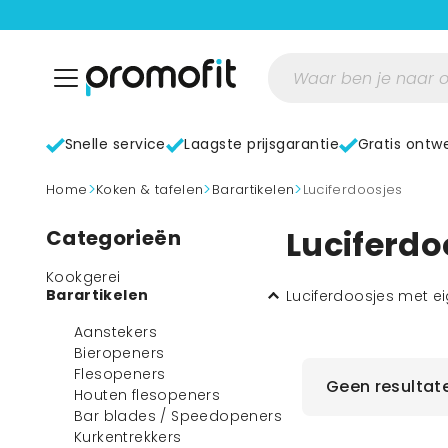
Snelle service
Laagste prijsgarantie
Gratis ontw
>
>
>
home
Koken & tafelen
Barartikelen
Luciferdoosjes
Luciferdo
Categorieën
Kookgerei
Barartikelen
Luciferdoosjes met ei
Aanstekers
Bieropeners
Flesopeners
Geen resultat
Houten flesopeners
Bar blades / Speedopeners
Kurkentrekkers