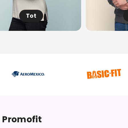
Tot
j Promofit