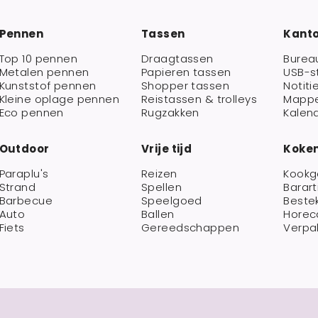
Pennen
Tassen
Kant
Top 10 pennen
Draagtassen
Burea
Metalen pennen
Papieren tassen
USB-s
Kunststof pennen
Shopper tassen
Notiti
Kleine oplage pennen
Reistassen & trolleys
Mapp
Eco pennen
Rugzakken
Kalen
Outdoor
Vrije tijd
Koken
Paraplu's
Reizen
Kookg
Strand
Spellen
Barart
Barbecue
Speelgoed
Beste
Auto
Ballen
Horec
Fiets
Gereedschappen
Verpa