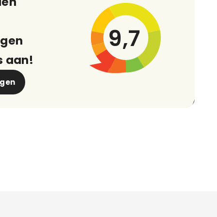
den
9,7
ngen
s aan!
ngen