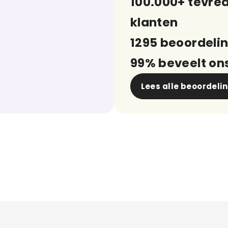
100.000+ tevre
klanten
1295 beoordeli
99% beveelt on
Lees alle beoordeli