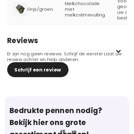
Voorra
Melkchocolade
gecomm
Grijs/groen
met
uw aan
melkcrèmevulling
bestell
Reviews
Er zijn nog geen reviews. Schrijf de eerste! Laat uw
review achter en help anderen.
Schrijf een review
Bedrukte pennen nodig?
Bekijk hier ons grote