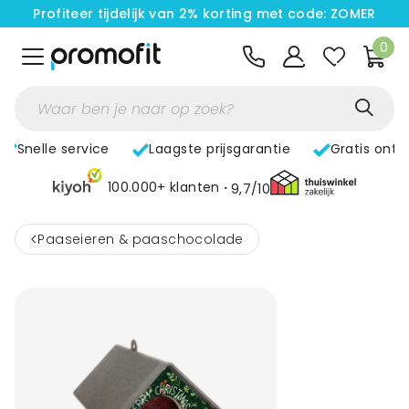
Profiteer tijdelijk van 2% korting met code: ZOMER
0
Snelle service
Laagste prijsgarantie
Gratis ontw
100.000+ klanten
9,7/10
<
Paaseieren & paaschocolade