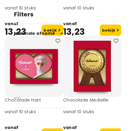
vanaf 10 stuks
vanaf 10 stuks
Filters
vanaf
vanaf
13,23
13,23
bekijk
bekijk
Minimale afname
10 (16)
50 (4)
Merk
Barry Callebaut
(1)
Chocolade Hart
Chocolade Medaille
vanaf 10 stuks
vanaf 10 stuks
vanaf
vanaf