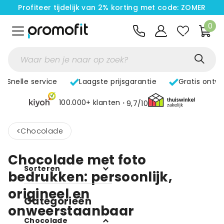
Profiteer tijdelijk van 2% korting met code: ZOMER
0
Snelle service
Laagste prijsgarantie
Gratis ontw
100.000+ klanten
9,7/10
<
Chocolade
Chocolade met foto
Sorteren
bedrukken: persoonlijk,
origineel en
Categorieën
onweerstaanbaar
Chocolade