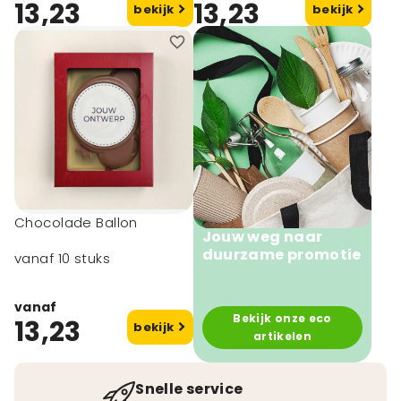
13,23
13,23
bekijk
bekijk
Chocolade Ballon
Jouw weg naar
duurzame promotie
vanaf 10 stuks
vanaf
Bekijk onze eco
13,23
bekijk
artikelen
Snelle service