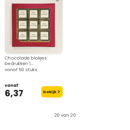
Chocolade blokjes
bedrukken |
geschenkdoos
vanaf 50 stuks
vanaf
6,37
bekijk
20
van
20