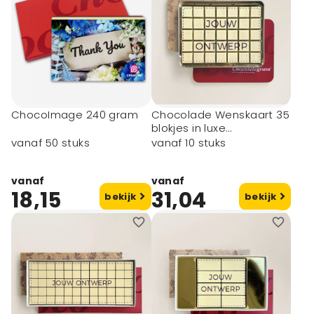
ChocoImage 240 gram
Chocolade Wenskaart 35
blokjes in luxe
geschenkblik
vanaf 50 stuks
vanaf 10 stuks
vanaf
vanaf
18,15
31,04
bekijk
bekijk