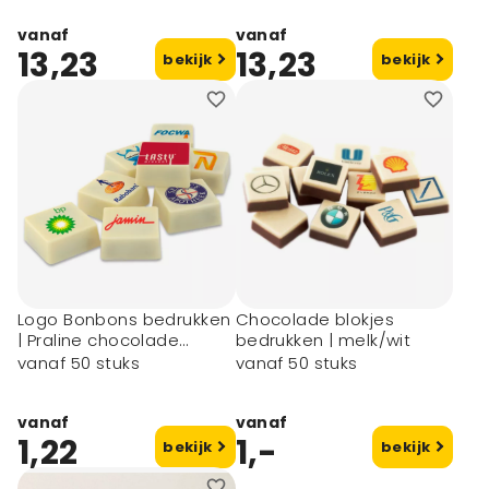
vanaf
vanaf
13,23
13,23
bekijk
bekijk
Logo Bonbons bedrukken
Chocolade blokjes
| Praline chocolade
bedrukken | melk/wit
blokjes
vanaf 50 stuks
vanaf 50 stuks
vanaf
vanaf
1,22
1,-
bekijk
bekijk