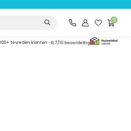
0
000+ tevreden klanten
9,7/10
beoordeling