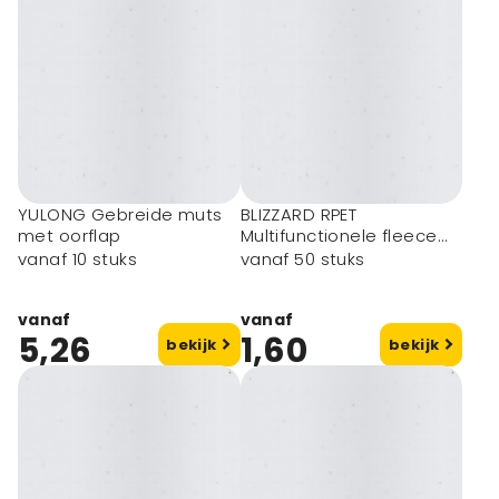
YULONG Gebreide muts
BLIZZARD RPET
met oorflap
Multifunctionele fleece
muts
vanaf 10 stuks
vanaf 50 stuks
vanaf
vanaf
5,26
1,60
bekijk
bekijk