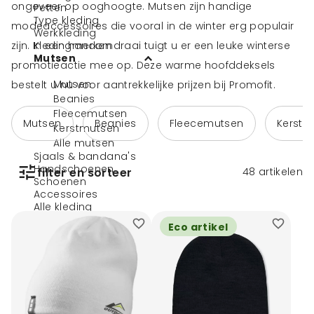
ongeveer op ooghoogte. Mutsen zijn handige
Petten
Type kleding
modeaccessoires die vooral in de winter erg populair
Werkkleding
zijn. In een handomdraai tuigt u er een leuke winterse
Kledingmerken
Mutsen
promotieactie mee op. Deze warme hoofddeksels
Mutsen
bestelt u nu voor aantrekkelijke prijzen bij Promofit.
Beanies
Fleecemutsen
Mutsen
Beanies
Fleecemutsen
Kerstm
Kerstmutsen
Alle mutsen
Sjaals & bandana's
Handschoenen
filter en sorteer
48
artikelen
Schoenen
Accessoires
Alle kleding
Eco artikel
Filters
Kleur