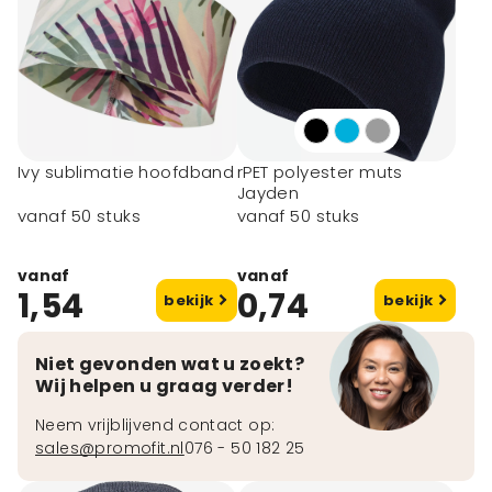
Plastic (2)
toon meer
Ivy sublimatie hoofdband
rPET polyester muts
Jayden
vanaf 50 stuks
vanaf 50 stuks
vanaf
vanaf
1,54
0,74
bekijk
bekijk
Niet gevonden wat u zoekt?
Wij helpen u graag verder!
Neem vrijblijvend contact op:
sales@promofit.nl
076 - 50 182 25