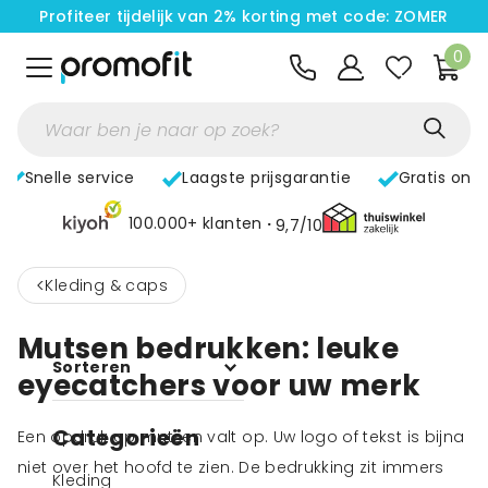
Profiteer tijdelijk van 2% korting met code: ZOMER
0
Snelle service
Laagste prijsgarantie
Gratis ont
100.000+ klanten
9,7/10
<
Kleding & caps
Mutsen bedrukken: leuke
Sorteren
eyecatchers voor uw merk
Categorieën
Een opdruk op mutsen valt op. Uw logo of tekst is bijna
niet over het hoofd te zien. De bedrukking zit immers
Kleding