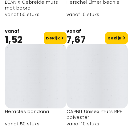
BEANIX Gebreide muts
Herschel Elmer beanie
met boord
vanaf 50 stuks
vanaf 10 stuks
vanaf
vanaf
1,52
7,67
bekijk
bekijk
Heracles bandana
CAPNIT Unisex muts RPET
polyester
vanaf 50 stuks
vanaf 10 stuks