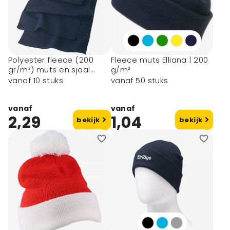
Polyester fleece (200
Fleece muts Elliana | 200
gr/m²) muts en sjaal
g/m²
Russo
vanaf 10 stuks
vanaf 50 stuks
vanaf
vanaf
2,29
1,04
bekijk
bekijk