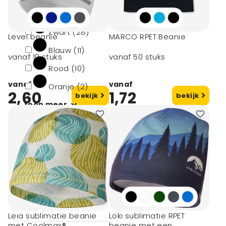
Wit (10)
Zwart (28)
Level beanie
MARCO RPET Beanie
Blauw (11)
vanaf 10 stuks
vanaf 50 stuks
Rood (10)
vanaf
vanaf
Oranje (2)
2,60
1,72
bekijk
bekijk
toon meer
Minimale afname
10 (19)
25 (4)
50 (24)
100 (1)
Leia sublimatie beanie
Loki sublimatie RPET
met Coolmax®
beanie met een