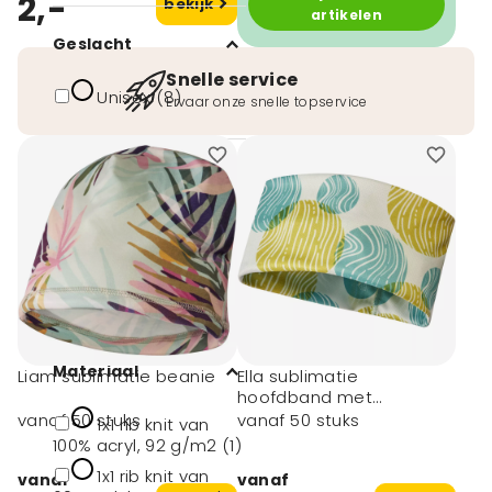
2,-
bekijk
artikelen
Geslacht
Snelle service
Unisex (8)
Ervaar onze snelle topservice
Afmeting
# Geen maat (6)
42x30 cm (1)
Ø20x21cm (2)
Materiaal
Liam sublimatie beanie
Ella sublimatie
hoofdband met
Coolmax®
vanaf 50 stuks
vanaf 50 stuks
1x1 rib knit van
100% acryl, 92 g/m2 (1)
1x1 rib knit van
vanaf
vanaf