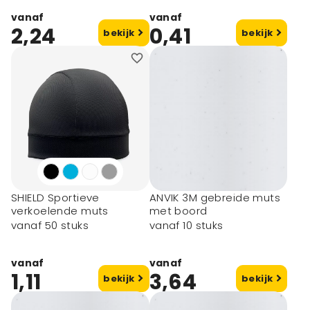
vanaf
vanaf
2,24
0,41
bekijk
bekijk
SHIELD Sportieve
ANVIK 3M gebreide muts
verkoelende muts
met boord
vanaf 50 stuks
vanaf 10 stuks
vanaf
vanaf
1,11
3,64
bekijk
bekijk