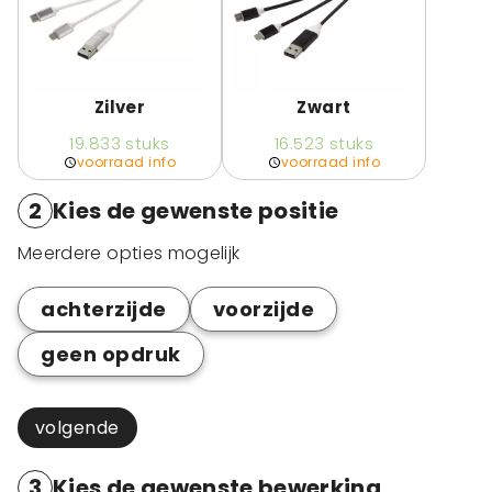
Zilver
Zwart
19.833
stuks
16.523
stuks
voorraad info
voorraad info
2
Kies de gewenste positie
Meerdere opties mogelijk
achterzijde
voorzijde
geen opdruk
volgende
3
Kies de gewenste bewerking