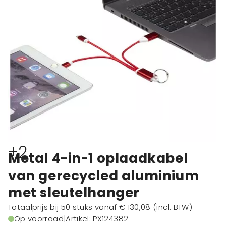
+2
Metal 4-in-1 oplaadkabel
van gerecycled aluminium
met sleutelhanger
Totaalprijs bij 50 stuks vanaf
€ 130,08
(incl. BTW)
Op voorraad
|
Artikel: PX124382