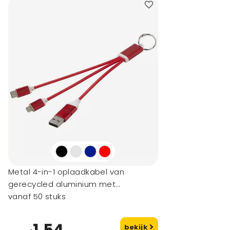
Metal 4-in-1 oplaadkabel van
gerecycled aluminium met
sleutelhanger
vanaf 50 stuks
1,54
bekijk