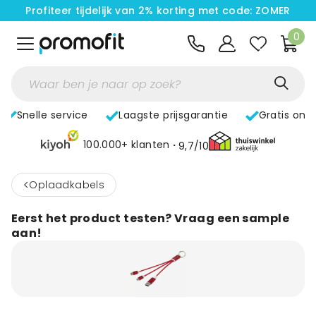
Profiteer tijdelijk van 2% korting met code: ZOMER
0
Snelle service
Laagste prijsgarantie
Gratis ont
100.000+ klanten
9,7/10
<
Oplaadkabels
Eerst het product testen? Vraag een sample
aan!