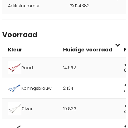
Artikelnummer
PX124382
Voorraad
Kleur
Huidige voorraad
N
+
Rood
14.952
0
+
Koningsblauw
2.134
o
+
Zilver
19.833
o
+