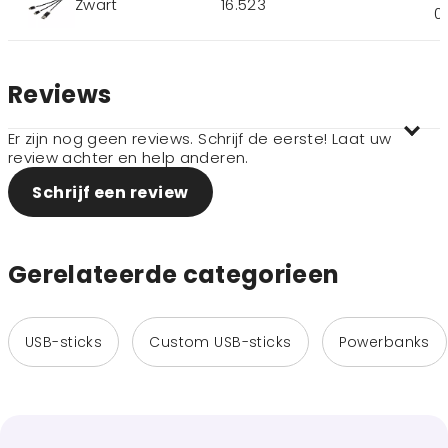
Zwart
16.523
0
Reviews
Er zijn nog geen reviews. Schrijf de eerste! Laat uw
review achter en help anderen.
Schrijf een review
Gerelateerde categorieen
USB-sticks
Custom USB-sticks
Powerbanks