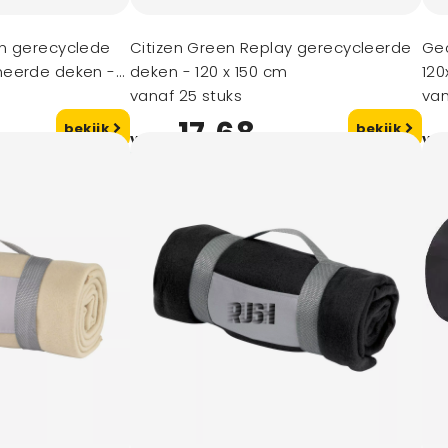
n gerecyclede
Citizen Green Replay gerecycleerde
Ge
neerde deken -
deken - 120 x 150 cm
120
vanaf 25 stuks
van
17,68
bekijk
bekijk
vanaf
va