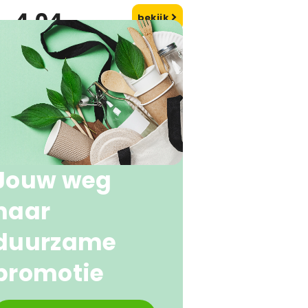
4,04
bekijk
naf
Jouw weg
naar
duurzame
promotie