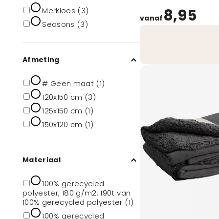
Merkloos (3)
8,95
vanaf
Seasons (3)
Laagste prijsgarantie
Elders goedkoper? Wij matchen!
Afmeting
# Geen maat (1)
120x150 cm (3)
125x150 cm (1)
150x120 cm (1)
Materiaal
100% gerecycled
polyester, 180 g/m2, 190t van
100% gerecycled polyester (1)
100% gerecycled