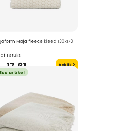
aform Maja fleece kleed 130x170
af 1 stuks
17,61
bekijk
naf
Eco artikel