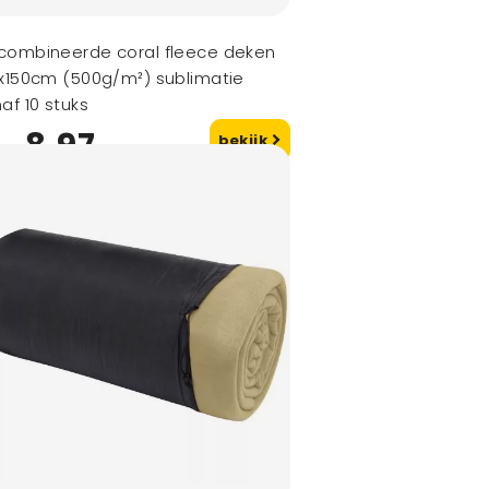
combineerde coral fleece deken
x150cm (500g/m²) sublimatie
af 10 stuks
8,97
bekijk
naf