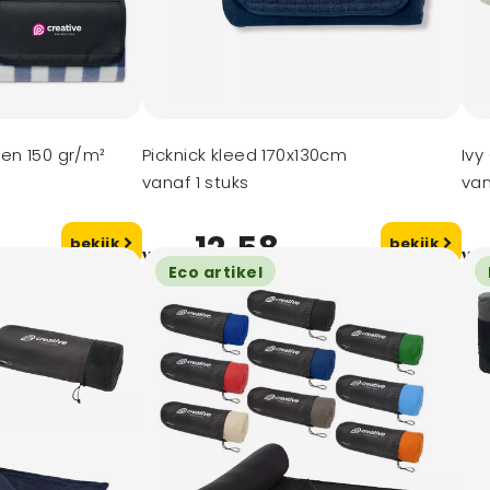
en 150 gr/m²
Picknick kleed 170x130cm
Ivy
vanaf 1 stuks
van
12,58
bekijk
bekijk
vanaf
va
Eco artikel