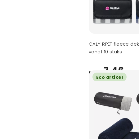
CALY RPET fleece dek
vanaf 10 stuks
7,46
vanaf
Eco artikel