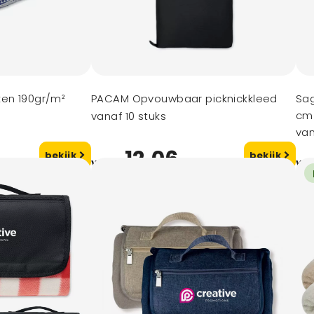
ken 190gr/m²
PACAM Opvouwbaar picknickkleed
Sag
cm
vanaf 10 stuks
van
12,06
bekijk
bekijk
vanaf
va