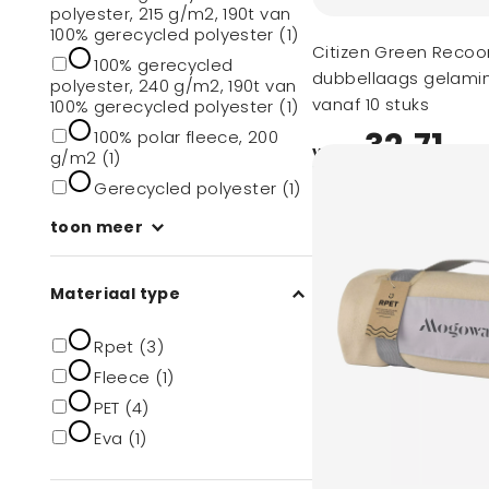
polyester, 215 g/m2, 190t van
100% gerecycled polyester (1)
Citizen Green Recoo
100% gerecycled
dubbellaags gelami
polyester, 240 g/m2, 190t van
120 x 150 cm
vanaf 10 stuks
100% gerecycled polyester (1)
32,71
100% polar fleece, 200
vanaf
g/m2 (1)
Gerecycled polyester (1)
toon meer
Materiaal type
Rpet (3)
Fleece (1)
PET (4)
Eva (1)