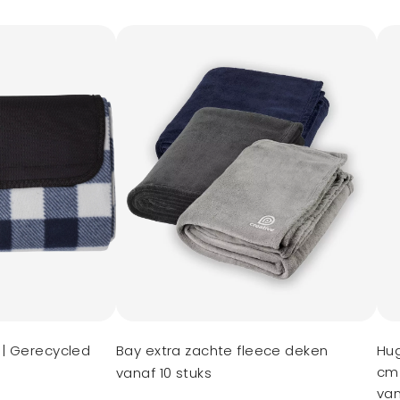
| Gerecycled
Bay extra zachte fleece deken
Hug
cm
vanaf 10 stuks
van