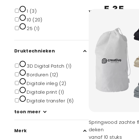
5,35
1 (3)
vanaf
10 (20)
25 (1)
Druktechnieken
3D Digital Patch (1)
Borduren (12)
Digitale inleg (2)
Digitale print (1)
Digitale transfer (6)
toon meer
Springwood zachte f
deken
Merk
vanaf 10 stuks