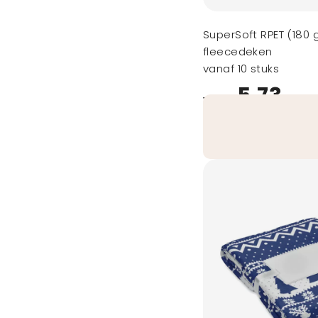
SuperSoft RPET (180 
fleecedeken
vanaf 10 stuks
5,73
vanaf