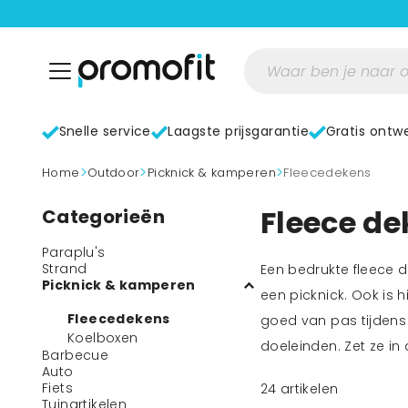
Snelle service
Laagste prijsgarantie
Gratis ontw
>
>
>
home
Outdoor
Picknick & kamperen
Fleecedekens
Fleece de
Categorieën
Paraplu's
Strand
Een bedrukte fleece d
Picknick & kamperen
een picknick. Ook is 
Fleecedekens
goed van pas tijdens 
Koelboxen
doeleinden. Zet ze in
Barbecue
Auto
Fiets
24
artikelen
Tuinartikelen