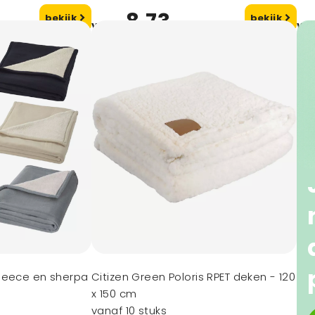
8,73
bekijk
bekijk
vanaf
va
leece en sherpa
Citizen Green Poloris RPET deken - 120
x 150 cm
vanaf 10 stuks