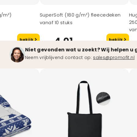
g/m²)
SuperSoft (180 g/m²) fleecedeken
Hug
25
vanaf 10 stuks
van
4,01
bekijk
bekijk
vanaf
va
Niet gevonden wat u zoekt? Wij helpen u 
Neem vrijblijvend contact op:
sales@promofit.nl