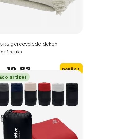
 GRS gerecyclede deken
af 1 stuks
19,83
bekijk
naf
Eco artikel