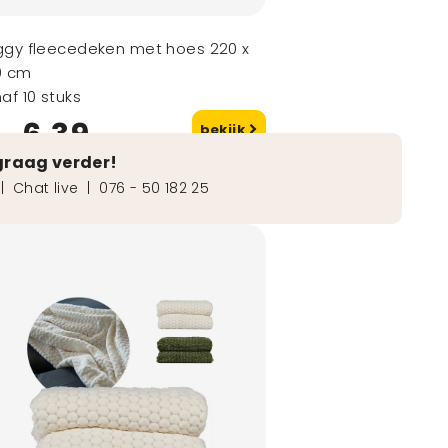
gy fleecedeken met hoes 220 x
0 cm
af 10 stuks
6,39
bekijk
naf
graag verder!
|
Chat live
|
076 - 50 182 25