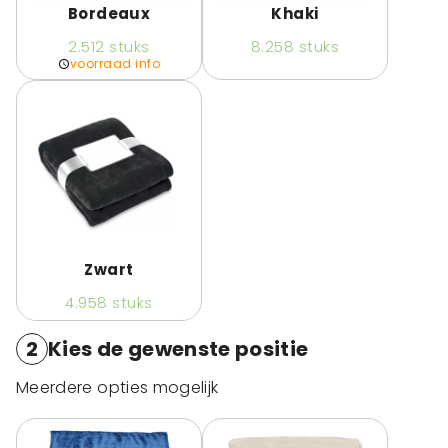
Bordeaux
Khaki
2.512
stuks
8.258
stuks
voorraad info
Zwart
4.958
stuks
2
Kies de gewenste positie
Meerdere opties mogelijk