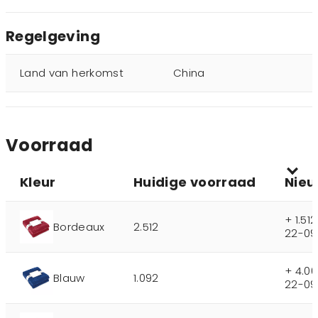
Regelgeving
Land van herkomst
China
Voorraad
Kleur
Huidige voorraad
Nieu
+ 1.51
Bordeaux
2.512
22-09
+ 4.0
Blauw
1.092
22-09