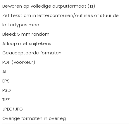
Bewaren op volledige outputformaat (1:1)
Zet tekst om in lettercontouren/outlines of stuur de
lettertypes mee
Bleed: 5 mm rondom
Afloop met snijtekens
Geaccepteerde formaten
PDF (voorkeur)
AI
EPS
PSD
TIFF
JPEG/JPG
Overige formaten in overleg