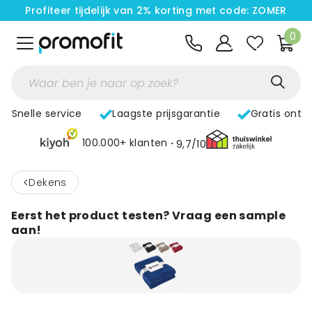
Profiteer tijdelijk van 2% korting met code: ZOMER
0
Snelle service
Laagste prijsgarantie
Gratis ontw
100.000+ klanten
9,7/10
<
Dekens
Eerst het product testen? Vraag een sample
aan!