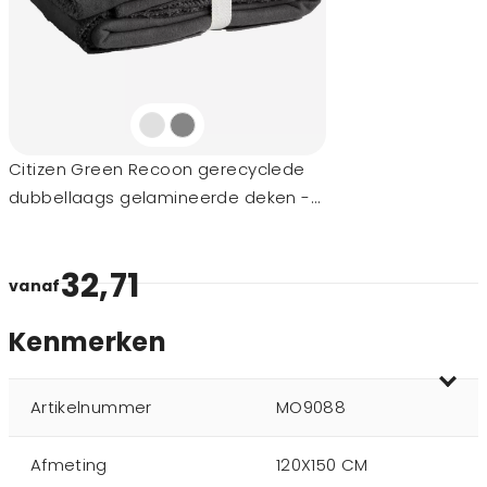
Citizen Green Recoon gerecyclede
dubbellaags gelamineerde deken -
120 x 150 cm
32,71
vanaf
Kenmerken
Artikelnummer
MO9088
Afmeting
120X150 CM