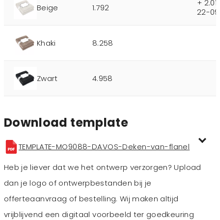
+ 2.0
Beige
1.792
22-09
Khaki
8.258
Zwart
4.958
Download template
TEMPLATE-MO9088-DAVOS-Deken-van-flanel
Heb je liever dat we het ontwerp verzorgen? Upload
dan je logo of ontwerpbestanden bij je
offerteaanvraag of bestelling. Wij maken altijd
vrijblijvend een digitaal voorbeeld ter goedkeuring