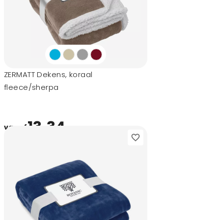
ZERMATT Dekens, koraal
fleece/sherpa
13,34
vanaf