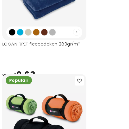
LOGAN RPET fleecedeken 280gr/m²
9,63
vanaf
Populair