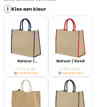
1
Kies een kleur
Natuur /
Natuur / Rood
Marineblauw
17.014
stuks
4.299
stuks
voorraad info
voorraad info