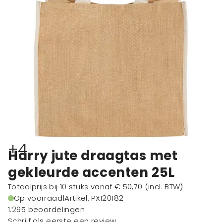
+4
Harry jute draagtas met
gekleurde accenten 25L
Totaalprijs bij 10 stuks vanaf
€ 50,70
(incl. BTW)
Op voorraad
|
Artikel: PX120182
1.295 beoordelingen
Schrijf als eerste een review