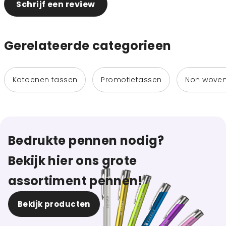
Schrijf een review
Gerelateerde categorieen
Katoenen tassen
Promotietassen
Non woven
Bedrukte pennen nodig?
Bekijk hier ons grote
assortiment pennen!
Bekijk producten