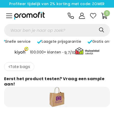
Profiteer tijdelijk van 2% korting met code: ZOMER
0
Snelle service
Laagste prijsgarantie
Gratis ont
100.000+ klanten
9,7/10
<
Tote bags
Eerst het product testen? Vraag een sample
aan!