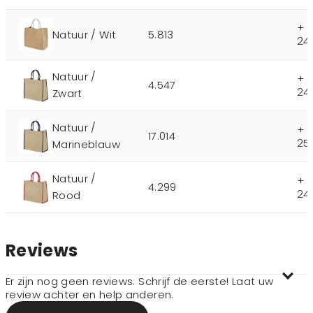
+ 
Natuur / Wit
5.813
24
Natuur /
+ 
4.547
24
Zwart
Natuur /
+ 
17.014
25
Marineblauw
Natuur /
+ 
4.299
24
Rood
Reviews
Er zijn nog geen reviews. Schrijf de eerste! Laat uw
review achter en help anderen.