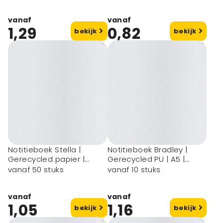
vanaf
vanaf
1,29
0,82
bekijk
bekijk
Notitieboek Stella |
Notitieboek Bradley |
Gerecycled papier |
Gerecycled PU | A5 |
Gelinieerd
Geruit
vanaf 50 stuks
vanaf 10 stuks
vanaf
vanaf
1,05
1,16
bekijk
bekijk