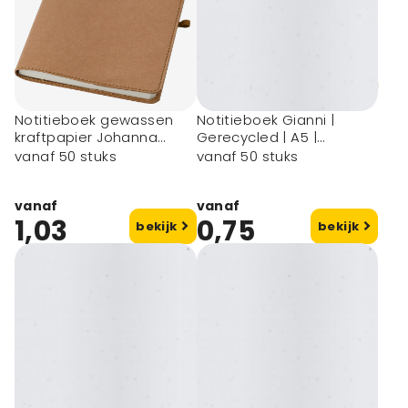
Notitieboek gewassen
Notitieboek Gianni |
kraftpapier Johanna
Gerecycled | A5 |
Original
Gelinieerd
vanaf 50 stuks
vanaf 50 stuks
vanaf
vanaf
1,03
0,75
bekijk
bekijk