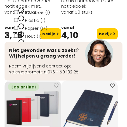
Deluxe hardcover A5
Deluxe hardcover PU A5
notitieboek met
notitieboek
gekleurde zijde
vanaf 50 stuks
vanaf 50 stuks
Bamboe (1)
Plastic (1)
vanaf
vanaf
Papier (17)
3,78
4,10
bekijk
bekijk
Hout (1)
Katoen (1)
Niet gevonden wat u zoekt?
toon meer
Wij helpen u graag verder!
Neem vrijblijvend contact op:
sales@promofit.nl
076 - 50 182 25
Eco artikel