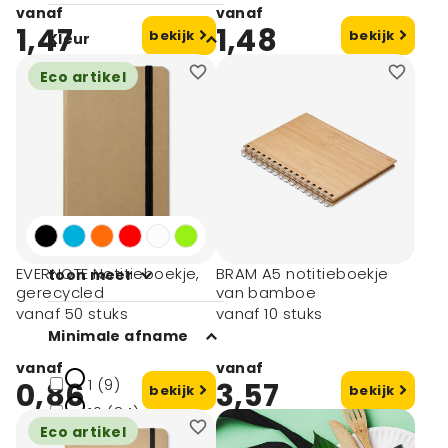
vanaf
vanaf
1,47
1,48
bekijk
bekijk
Kleur
Eco artikel
Wit (58)
Zwart (119)
Blauw (81)
Rood (50)
Oranje (18)
EVERNOTE Notitieboekje,
BRAM A5 notitieboekje
toon meer
gerecycled
van bamboe
vanaf 50 stuks
vanaf 10 stuks
Minimale afname
vanaf
vanaf
1 (9)
0,86
3,57
bekijk
bekijk
10 (84)
Eco artikel
50 (108)