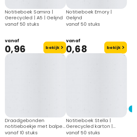
Notitieboek Samira |
Notitieboek Emory |
Gerecycled | A5 | Gelijnd
Gelijnd
vanaf 50 stuks
vanaf 50 stuks
vanaf
vanaf
0,96
0,68
bekijk
bekijk
Draadgebonden
Notitieboek Stella |
notitieboekje met balpen
Gerecycled karton |
Niall
Gelinieerd | Balpen
vanaf 10 stuks
vanaf 50 stuks