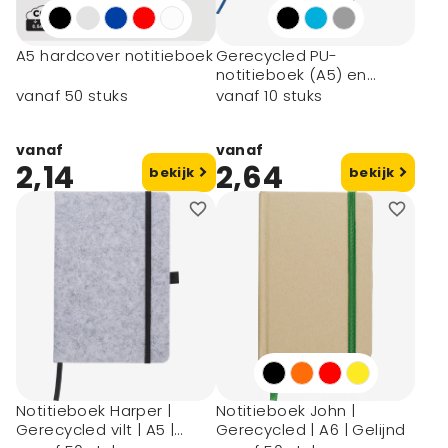
A5 hardcover notitieboek
Gerecycled PU-
notitieboek (A5) en
balpenset Tarek
vanaf 50 stuks
vanaf 10 stuks
vanaf
vanaf
2,14
2,64
bekijk
bekijk
Notitieboek Harper |
Notitieboek John |
Gerecycled vilt | A5 |
Gerecycled | A6 | Gelijnd