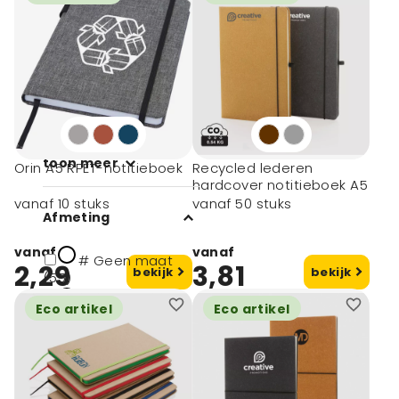
Karst® (3)
Made out of (2)
Merkloos (22)
Luxe (1)
Marksman (3)
toon meer
Orin A5 RPET-notitieboek
Recycled lederen
hardcover notitieboek A5
vanaf 10 stuks
vanaf 50 stuks
Afmeting
vanaf
vanaf
# Geen maat
2,29
3,81
bekijk
bekijk
(55)
100 pagina's (10)
Eco artikel
Eco artikel
25 pagina's (10)
14x21,2x1,5 cm (1)
50 pagina's (10)