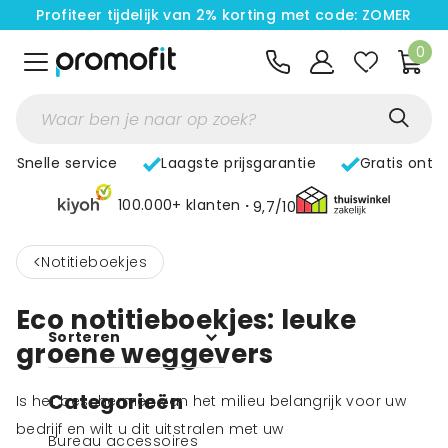
Profiteer tijdelijk van 2% korting met code: ZOMER
0
Snelle service
Laagste prijsgarantie
Gratis ontw
100.000+ klanten
9,7/10
<
Notitieboekjes
Eco notitieboekjes: leuke
Sorteren
groene weggevers
Categorieën
Is het beschermen van het milieu belangrijk voor uw
bedrijf en wilt u dit uitstralen met uw
Bureau accessoires