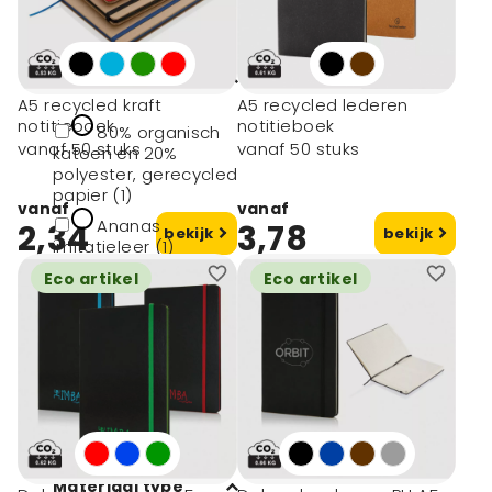
toon meer
Materiaal
A5 recycled kraft
A5 recycled lederen
notitieboek
notitieboek
80% organisch
vanaf 50 stuks
vanaf 50 stuks
katoen en 20%
polyester, gerecycled
papier (1)
vanaf
vanaf
Ananas
2,34
3,78
bekijk
bekijk
imitatieleer (1)
Coffee fibre (1)
Eco artikel
Eco artikel
Kurk (1)
Gerecycled
karton, steenpapier
(2)
toon meer
Materiaal type