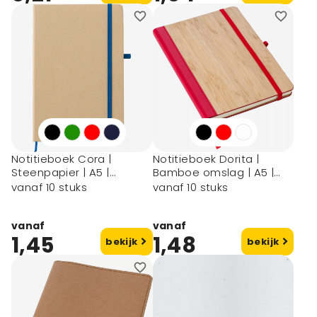
Notitieboek Cora |
Notitieboek Dorita |
Steenpapier | A5 |
Bamboe omslag | A5 |
Hardcover
Gelijnd
vanaf 10 stuks
vanaf 10 stuks
vanaf
vanaf
1,45
1,48
bekijk
bekijk