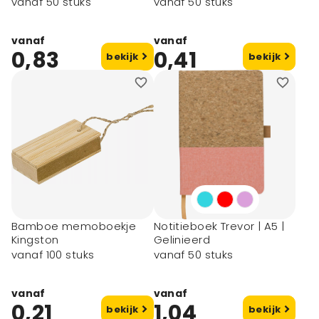
Gelijnd
vanaf 50 stuks
vanaf 50 stuks
vanaf
vanaf
0,83
0,41
bekijk
bekijk
Bamboe memoboekje
Notitieboek Trevor | A5 |
Kingston
Gelinieerd
vanaf 100 stuks
vanaf 50 stuks
vanaf
vanaf
0,21
1,04
bekijk
bekijk