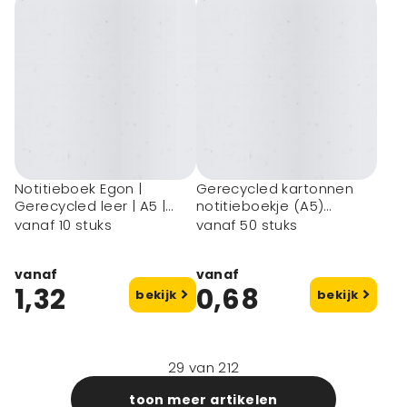
Notitieboek Egon |
Gerecycled kartonnen
Gerecycled leer | A5 |
notitieboekje (A5)
Gelinieerd
Theodore
vanaf 10 stuks
vanaf 50 stuks
vanaf
vanaf
1,32
0,68
bekijk
bekijk
29
van
212
toon meer artikelen