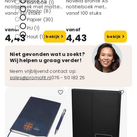
Novella Brontë A5
Novella Brontë A5
Bamboe (1)
notitieboek met matte
notitieboek met
Plastic (8)
harde cover, 100 vellen
glanzende harde cover,
vanaf 100 stuks
vanaf 100 stuks
100 vellen
Papier (30)
PU (1)
vanaf
vanaf
4,43
4,43
Hout (1)
bekijk
bekijk
toon meer
Niet gevonden wat u zoekt?
Wij helpen u graag verder!
Neem vrijblijvend contact op:
sales@promofit.nl
076 - 50 182 25