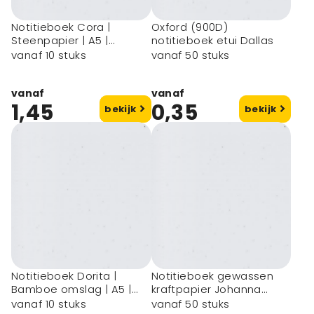
Notitieboek Cora |
Oxford (900D)
Steenpapier | A5 |
notitieboek etui Dallas
Hardcover
vanaf 10 stuks
vanaf 50 stuks
vanaf
vanaf
1,45
0,35
bekijk
bekijk
Notitieboek Dorita |
Notitieboek gewassen
Bamboe omslag | A5 |
kraftpapier Johanna
Gelijnd
Original
vanaf 10 stuks
vanaf 50 stuks