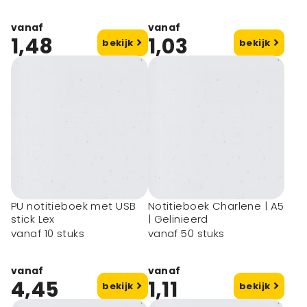
vanaf
vanaf
1,48
1,03
bekijk
bekijk
PU notitieboek met USB
Notitieboek Charlene | A5
stick Lex
| Gelinieerd
vanaf 10 stuks
vanaf 50 stuks
vanaf
vanaf
4,45
1,11
bekijk
bekijk