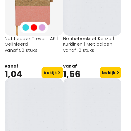
Notitieboek Trevor | A5 |
Notitieboekset Kenzo |
Gelinieerd
Kurklinen | Met balpen
vanaf 50 stuks
vanaf 10 stuks
vanaf
vanaf
1,04
1,56
bekijk
bekijk