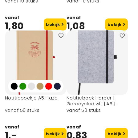
vanaf 10 stuks
vanaf 10 stuks
vanaf
vanaf
1,80
1,08
bekijk
bekijk
Notitieboekje A5 Haze
Notitieboek Harper |
Gerecycled vilt | A5 |
Gelijnd
vanaf 50 stuks
vanaf 50 stuks
vanaf
vanaf
1,-
0,83
bekijk
bekijk