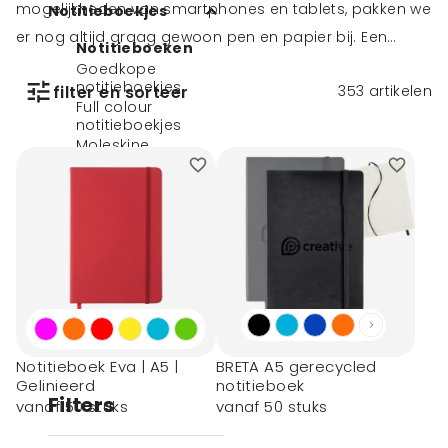
mogelijkheden van smartphones en tablets, pakken we
Notitieboekjes
er nog altijd graag gewoon pen en papier bij. Een
Notitieboeken
gepersonaliseerd schrijfboekje zullen uw klanten dus
Goedkope
notitieboekjes
filter en sorteer
353
artikelen
zeker weten te waarderen als relatiegeschenk.
Full colour
Notitieboeken zijn verkrijgbaar in vele uitvoeringen en
notitieboekjes
Moleskine
prachtig te bedrukken. Promofit doet dit snel en voor
notitieboekjes
lage prijzen!
Eco notitieboekjes
Luxe notitieboekjes
Schrijfblokken
Schriften
Memoblokken
Post-its
Alle notitieboekjes
Mappen
Kalenders
Notitieboek Eva | A5 |
BRETA A5 gerecycled
Gelinieerd
notitieboek
Filters
vanaf 50 stuks
vanaf 50 stuks