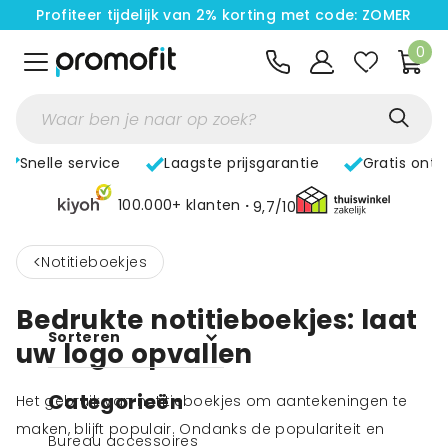
Profiteer tijdelijk van 2% korting met code: ZOMER
0
Snelle service
Laagste prijsgarantie
Gratis ont
100.000+ klanten
9,7/10
<
Notitieboekjes
Bedrukte notitieboekjes: laat
Sorteren
uw logo opvallen
Categorieën
Het gebruik van notitieboekjes om aantekeningen te
maken, blijft populair. Ondanks de populariteit en
Bureau accessoires