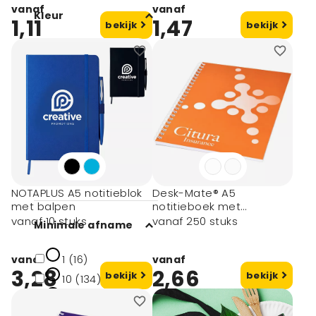
vanaf
vanaf
Kleur
1,11
1,47
bekijk
bekijk
Wit (103)
Zwart (197)
Blauw (128)
Rood (86)
Oranje (39)
toon meer
NOTAPLUS A5 notitieblok
Desk-Mate® A5
met balpen
notitieboek met
synthetische omslag
vanaf 10 stuks
vanaf 250 stuks
Minimale afname
1 (16)
vanaf
vanaf
3,28
2,66
bekijk
bekijk
10 (134)
50 (185)