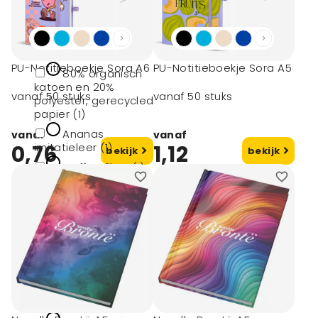
Materiaal
PU-Notitieboekje Sora A6
PU-Notitieboekje Sora A5
80% organisch
katoen en 20%
vanaf 50 stuks
vanaf 50 stuks
polyester, gerecycled
papier (1)
Ananas
vanaf
vanaf
0,76
imitatieleer (1)
1,12
bekijk
bekijk
Coffee fibre (1)
Kurk (1)
Fsc certified
paper (1)
toon meer
Materiaal type