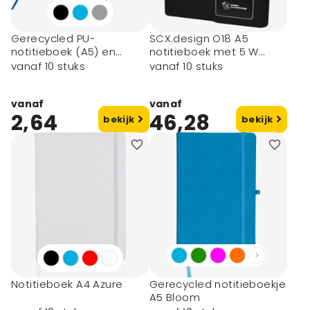
Gerecycled PU-
SCX.design O18 A5
notitieboek (A5) en
notitieboek met 5 W
balpenset Tarek
draadloze 4000 mAh
vanaf 10 stuks
vanaf 10 stuks
powerbank en oplichtend
logo
vanaf
vanaf
2,64
46,28
bekijk
bekijk
Notitieboek A4 Azure
Gerecycled notitieboekje
A5 Bloom