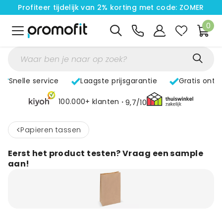
Profiteer tijdelijk van 2% korting met code: ZOMER
0
Snelle service
Laagste prijsgarantie
Gratis ontw
100.000+ klanten
9,7/10
<
Papieren tassen
Eerst het product testen? Vraag een sample
aan!