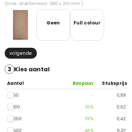
(max. drukformaat: 280 x 210 mm )
Geen
Full colour
volgende
3
Kies aantal
Aantal
Bespaar
Stuksprijs
50
-
0,69
100
25
%
0,52
250
39
%
0,42
500
46
%
0,37