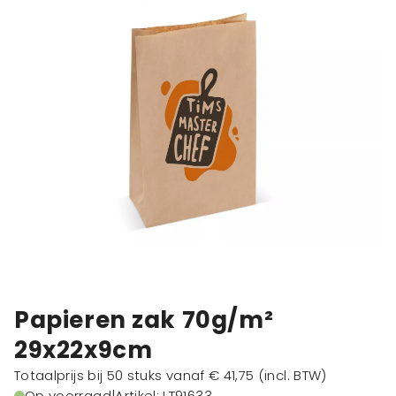
Papieren zak 70g/m²
29x22x9cm
Totaalprijs bij 50 stuks vanaf
€ 41,75
(incl. BTW)
Op voorraad
|
Artikel: LT91633