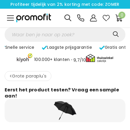
Profiteer tijdelijk van 2% korting met code: ZOMER
0
Snelle service
Laagste prijsgarantie
Gratis ontw
100.000+ klanten
9,7/10
<
Grote paraplu's
Eerst het product testen? Vraag een sample
aan!