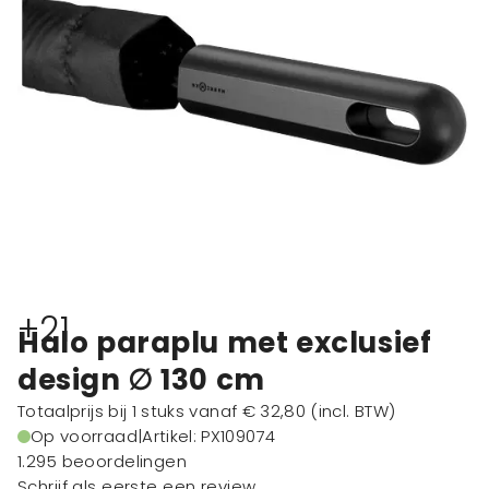
+21
Halo paraplu met exclusief
design ∅ 130 cm
Totaalprijs bij 1 stuks vanaf
€ 32,80
(incl. BTW)
Op voorraad
|
Artikel: PX109074
1.295 beoordelingen
Schrijf als eerste een review