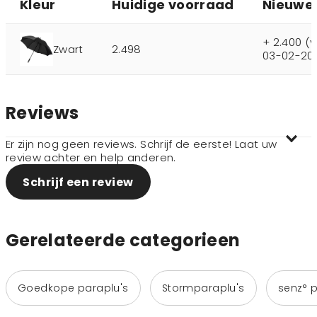
Kleur
Huidige voorraad
Nieuwe
+ 2.400 (
Zwart
2.498
03-02-20
Reviews
Er zijn nog geen reviews. Schrijf de eerste! Laat uw
review achter en help anderen.
Schrijf een review
Gerelateerde categorieen
Goedkope paraplu's
Stormparaplu's
senz° p