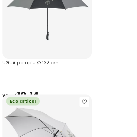
UGUA paraplu ∅ 132 cm
10,14
vanaf
Eco artikel