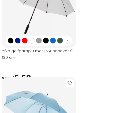
Yfke golfparaplu met EVA handvat ∅
130 cm
5,50
vanaf