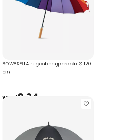
BOWBRELLA regenboogparaplu ∅ 120
cm
9,34
vanaf