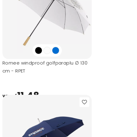
Romee windproof golfparaplu ∅ 130
cm - RPET
11,48
vanaf