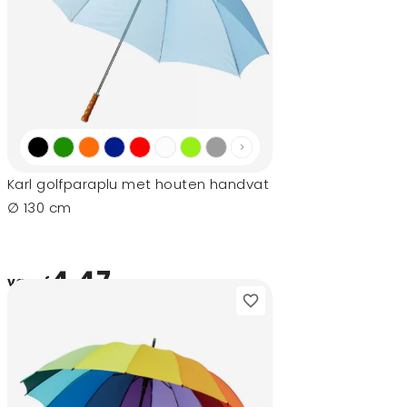
Karl golfparaplu met houten handvat
∅ 130 cm
4,47
vanaf