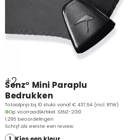
+2
Senz° Mini Paraplu
Bedrukken
Totaalprijs bij 10 stuks vanaf
€ 437,54
(incl. BTW)
Op voorraad
|
Artikel: SENZ-2010
1.295 beoordelingen
Schrijf als eerste een review
1
Kies een kleur