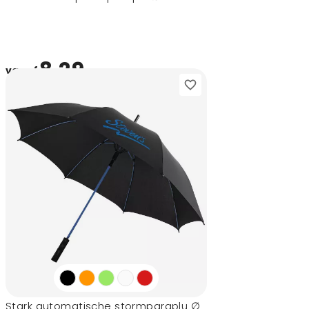
8,29
vanaf
Stark automatische stormparaplu ∅