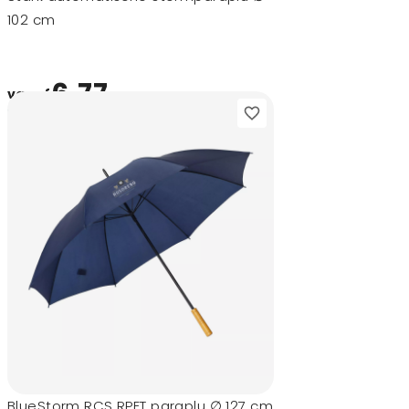
102 cm
6,77
vanaf
BlueStorm RCS RPET paraplu ∅ 127 cm