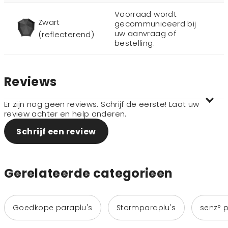
Voorraad wordt
Zwart
gecommuniceerd bij
uw aanvraag of
(reflecterend)
bestelling.
Reviews
Er zijn nog geen reviews. Schrijf de eerste! Laat uw
review achter en help anderen.
Schrijf een review
Gerelateerde categorieen
Goedkope paraplu's
Stormparaplu's
senz° p