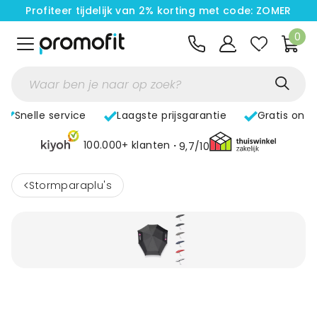
Profiteer tijdelijk van 2% korting met code: ZOMER
0
Snelle service
Laagste prijsgarantie
Gratis ont
100.000+ klanten
9,7/10
<
Stormparaplu's