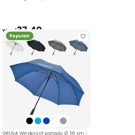
37,40
vanaf
Populair
GRUSA Windproof paraplu ∅ 116 cm -