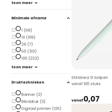
toon meer
Minimale afname
1 (58)
10 (109)
25 (7)
50 (313)
100 (222)
toon meer
Stilolinea S! balpen
Druktechnieken
vanaf 100 stuks
Banner (2)
0,07
vanaf
Blinddruk (3)
Digitaal printen (125)
Veilig betalen