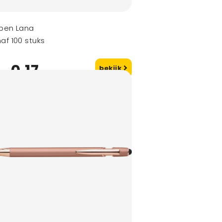
pen Lana
af 100 stuks
0,17
bekijk
naf