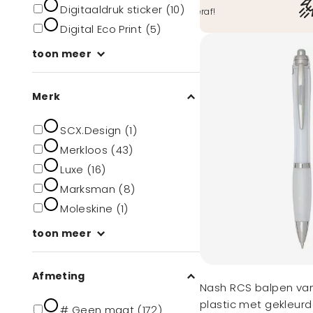
Digitaaldruk sticker (10)
O.a. iDeal, Bancontact, ook achteraf!
Digital Eco Print (5)
toon meer
Merk
SCX.Design (1)
Merkloos (43)
Luxe (16)
Marksman (8)
Moleskine (1)
toon meer
Afmeting
Nash RCS balpen va
plastic met gekleurd
# Geen maat (172)