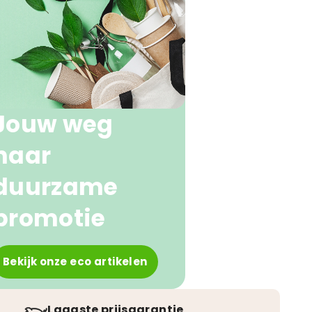
Jouw weg
naar
duurzame
promotie
Bekijk onze eco artikelen
Laagste prijsgarantie