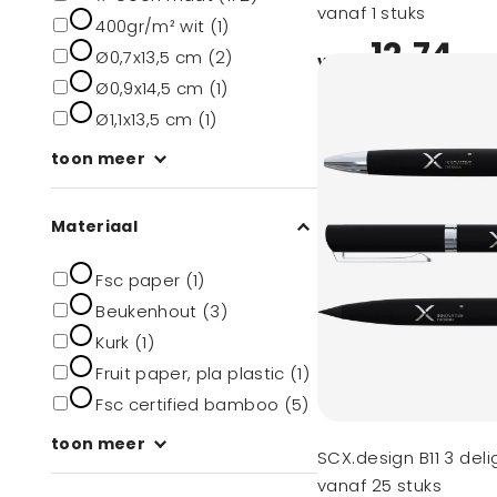
grip (zwarte inkt)
vanaf 1 stuks
400gr/m² wit (1)
12,74
Ø0,7x13,5 cm (2)
vanaf
Ø0,9x14,5 cm (1)
Ø1,1x13,5 cm (1)
toon meer
Materiaal
Fsc paper (1)
Beukenhout (3)
Kurk (1)
Fruit paper, pla plastic (1)
Fsc certified bamboo (5)
toon meer
SCX.design B11 3 del
vanaf 25 stuks