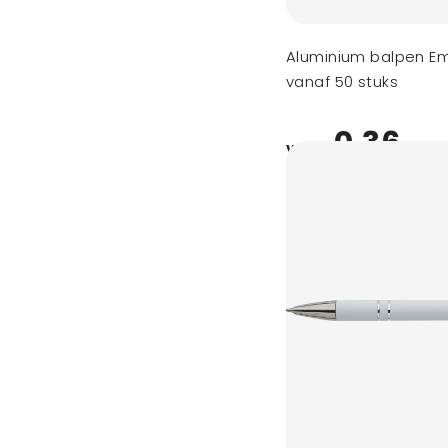
Aluminium balpen E
vanaf 50 stuks
0,36
vanaf