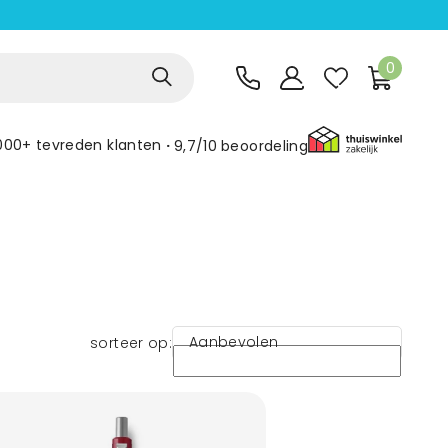
0
000+ tevreden klanten
9,7/10
beoordeling
Aanbevolen
sorteer op: