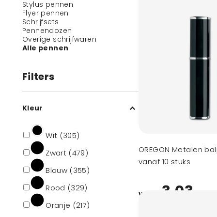
Stylus pennen
Flyer pennen
Schrijfsets
Pennendozen
Overige schrijfwaren
Alle pennen
Filters
Kleur
Wit (305)
OREGON Metalen ba
Zwart (479)
vanaf 10 stuks
Blauw (355)
3,03
Rood (329)
vanaf
Oranje (217)