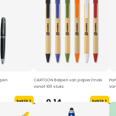
lpen
CARTOON Balpen van papier/maïs
Par
vanaf 100 stuks
van
0,14
bekijk
bekijk
vanaf
va