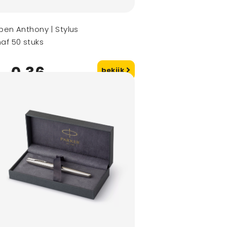
pen Anthony | Stylus
af 50 stuks
0,36
bekijk
naf