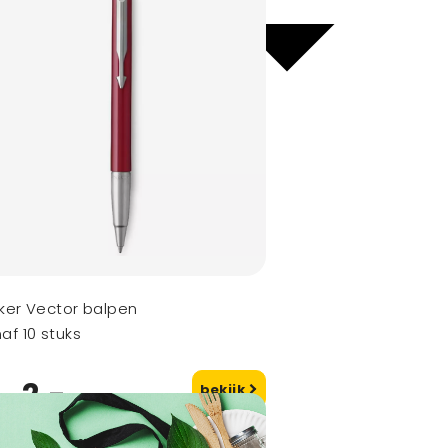
ker Vector balpen
af 10 stuks
2,-
bekijk
naf