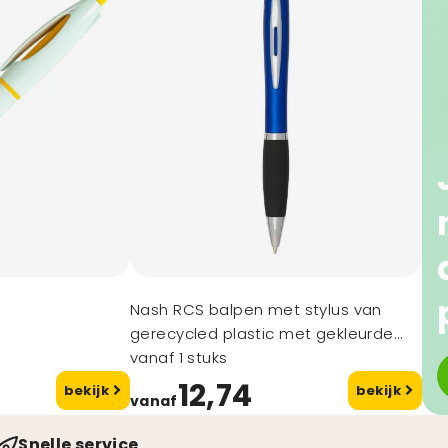
Nash RCS balpen met stylus van
gerecycled plastic met gekleurde
behuizing en zwarte grip (zwarte inkt)
vanaf 1 stuks
12,74
bekijk
bekijk
vanaf
Snelle service