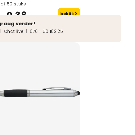
af 50 stuks
0,38
bekijk
naf
graag verder!
|
Chat live
|
076 - 50 182 25