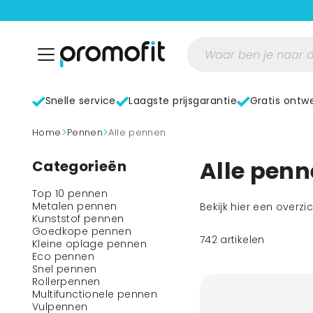
Snelle service
Laagste prijsgarantie
Gratis ontw
>
>
home
Pennen
Alle pennen
Alle pen
Categorieën
Top 10 pennen
Metalen pennen
Bekijk hier een overzi
Kunststof pennen
Goedkope pennen
742
artikelen
Kleine oplage pennen
Eco pennen
Snel pennen
Rollerpennen
Multifunctionele pennen
Vulpennen