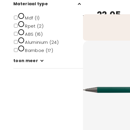
Materiaal type
22,05
vanaf
Mdf (1)
Rpet (2)
ABS (16)
Aluminium (24)
Bamboe (17)
toon meer