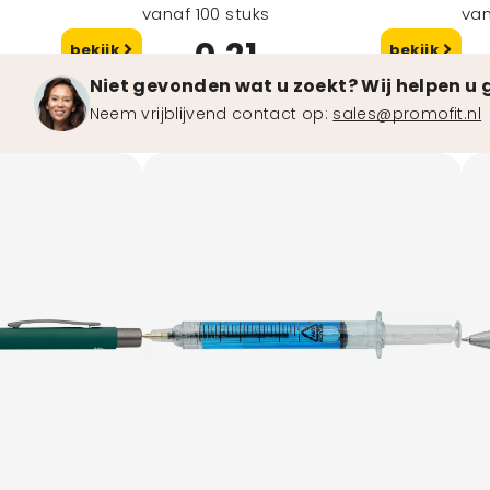
vanaf 100 stuks
van
0,21
bekijk
bekijk
vanaf
va
Niet gevonden wat u zoekt? Wij helpen u 
Neem vrijblijvend contact op:
sales@promofit.nl