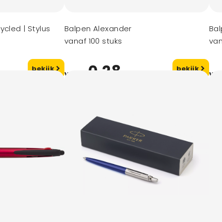
ycled | Stylus
Balpen Alexander
Bal
vanaf 100 stuks
van
0,28
bekijk
bekijk
vanaf
va