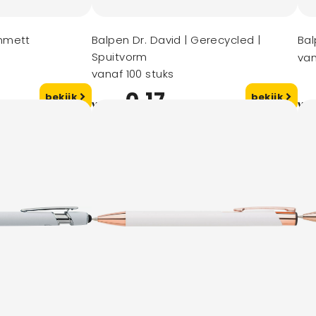
mmett
Balpen Dr. David | Gerecycled |
Bal
Spuitvorm
van
vanaf 100 stuks
0,17
bekijk
bekijk
vanaf
va