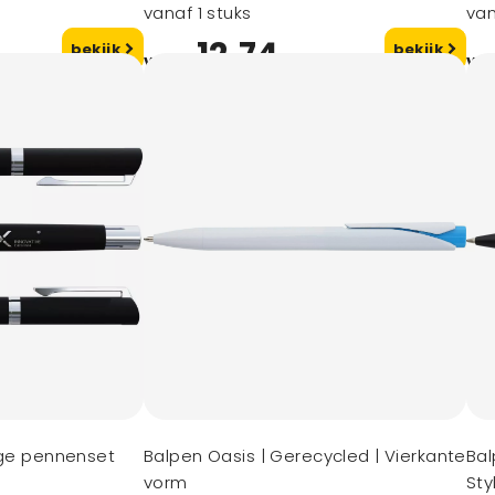
grip (blauwe inkt)
vanaf 1 stuks
gek
van
12,74
bekijk
bekijk
vanaf
va
ige pennenset
Balpen Oasis | Gerecycled | Vierkante
Bal
vorm
Sty