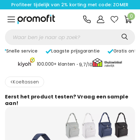
Profiteer tijdelijk van 2% korting met code: ZOMER
0
Snelle service
Laagste prijsgarantie
Gratis ont
100.000+ klanten
9,7/10
<
Koeltassen
Eerst het product testen? Vraag een sample
aan!