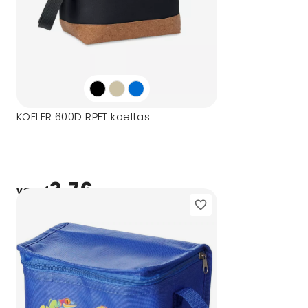
KOELER 600D RPET koeltas
3,76
vanaf