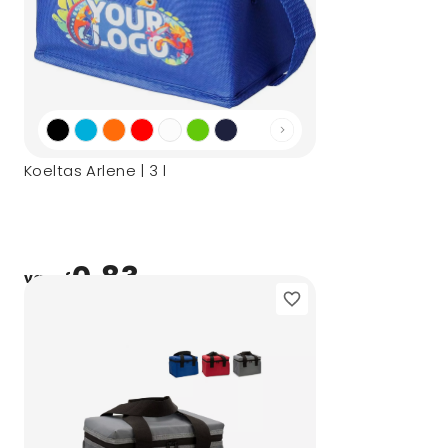
Koeltas Arlene | 3 l
0,83
vanaf