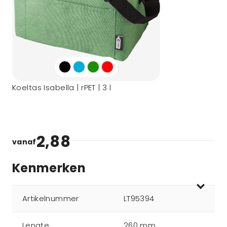
Koeltas Isabella | rPET | 3 l
2,88
vanaf
Kenmerken
Artikelnummer
LT95394
Lengte
260 mm