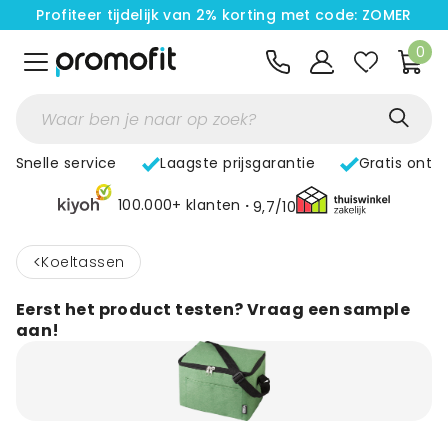
Profiteer tijdelijk van 2% korting met code: ZOMER
0
Snelle service
Laagste prijsgarantie
Gratis ontw
100.000+ klanten
9,7/10
<
Koeltassen
Eerst het product testen? Vraag een sample
aan!