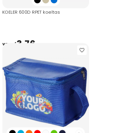
KOELER 600D RPET koeltas
3,76
vanaf