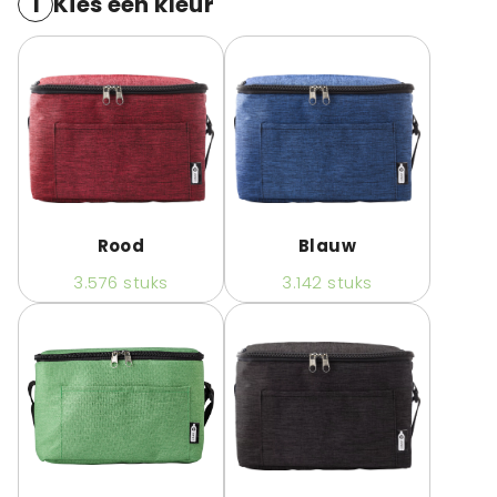
1
Kies een kleur
Rood
Blauw
3.576
stuks
3.142
stuks