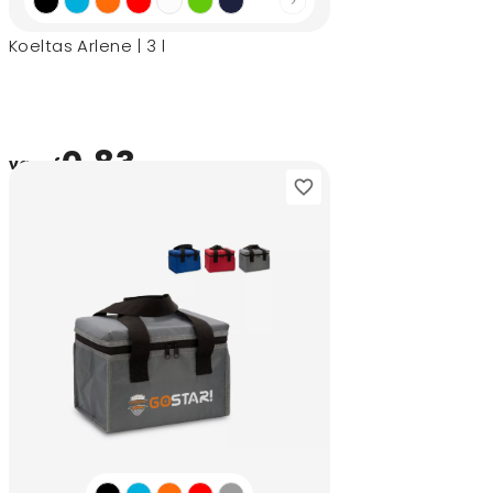
Koeltas Arlene | 3 l
0,83
vanaf