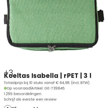
+3
Koeltas Isabella | rPET | 3 l
Totaalprijs bij 10 stuks vanaf
€ 64,98
(incl. BTW)
Op voorraad
|
Artikel: GE-739845
1.295 beoordelingen
Schrijf als eerste een review