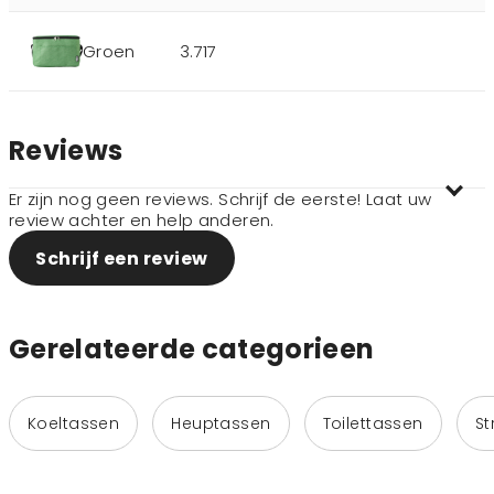
Groen
3.717
Reviews
Er zijn nog geen reviews. Schrijf de eerste! Laat uw
review achter en help anderen.
Schrijf een review
Gerelateerde categorieen
Koeltassen
Heuptassen
Toilettassen
St