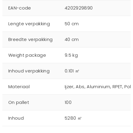
EAN-code
4202929890
Lengte verpakking
50 cm
Breedte verpakking
40 cm
Weight package
9.5 kg
Inhoud verpakking
0.101 ㎥
Materiaal
Ijzer, Abs, Aluminium, RPET, Pol
On pallet
100
Inhoud
5280 ㎥