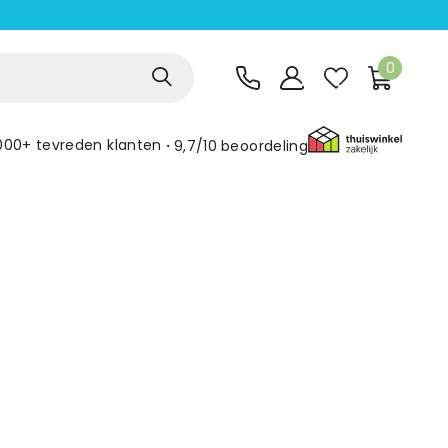
0
000+ tevreden klanten
9,7/10
beoordeling