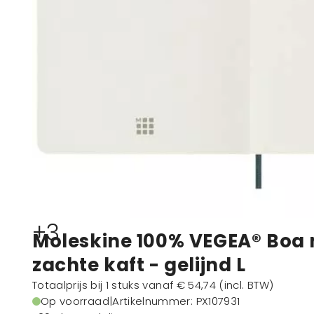
+3
Moleskine 100% VEGEA® Boa 
zachte kaft - gelijnd L
Totaalprijs bij 1 stuks vanaf
€ 54,74
(incl. BTW)
Op voorraad
|
Artikelnummer
: PX107931