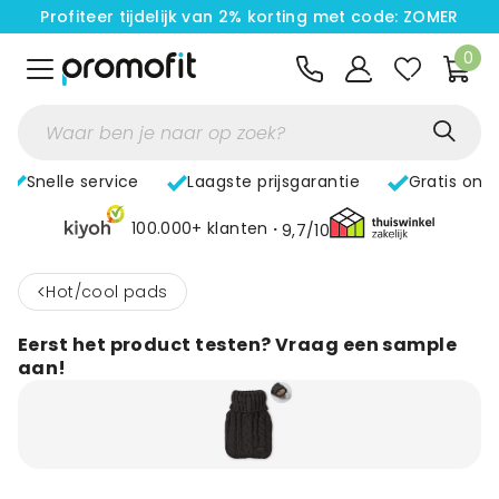
Profiteer tijdelijk van 2% korting met code: ZOMER
0
Snelle service
Laagste prijsgarantie
Gratis ont
100.000+ klanten
9,7/10
<
Hot/cool pads
Eerst het product testen? Vraag een sample
aan!