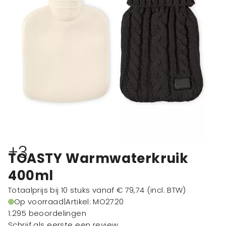
+3
TOASTY Warmwaterkruik
400ml
Totaalprijs bij 10 stuks vanaf
€ 79,74
(incl. BTW)
Op voorraad
|
Artikel: MO2720
1.295 beoordelingen
Schrijf als eerste een review