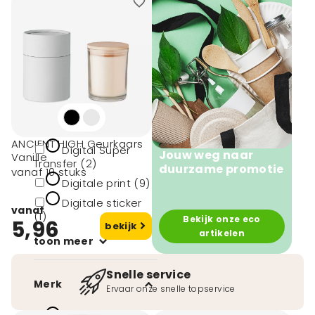
Druktechnieken
Digitaal printen
(5)
Digitaaldruk
sticker (10)
ANCIENT HIGH Geurkaars
Digital Super
Jouw weg naar
Vanille
Transfer (2)
duurzame promotie
vanaf 10 stuks
Digitale print (9)
Digitale sticker
vanaf
(1)
Bekijk onze eco
5,96
bekijk
artikelen
toon meer
Snelle service
Merk
Ervaar onze snelle topservice