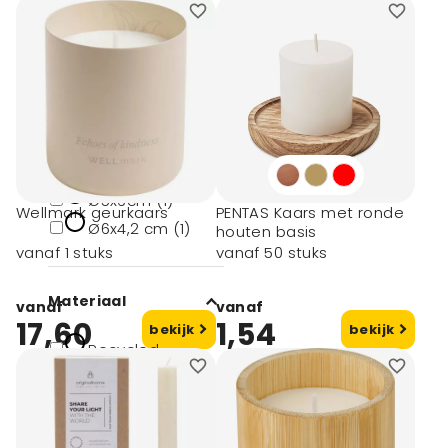
Wooosh (5)
Janzen (3)
Afmeting
# Geen maat
(10)
Ø5x6cm (1)
Wellmark geurkaars
PENTAS Kaars met ronde
Ø6x4,2 cm (1)
houten basis
vanaf 1 stuks
vanaf 50 stuks
Materiaal
vanaf
vanaf
17,60
1,54
bekijk
bekijk
Recycled
aluminium (1)
Sojawas (1)
Tpu (1)