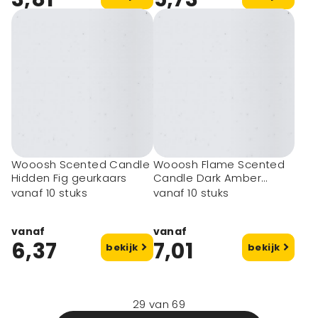
Wooosh Scented Candle
Wooosh Flame Scented
Hidden Fig geurkaars
Candle Dark Amber
geurkaars
vanaf 10 stuks
vanaf 10 stuks
vanaf
vanaf
6,37
7,01
bekijk
bekijk
29
van
69