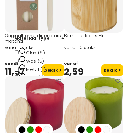
Was (10)
Bamboe (5)
toon meer
Originalhome dinerkaars
Bamboe kaars Eli
Materiaal type
matcha
vanaf 1 stuks
vanaf 10 stuks
Glas (8)
Was (5)
vanaf
vanaf
11,57
2,59
Metal (1)
bekijk
bekijk
Hout (1)
Glas (1)
toon meer