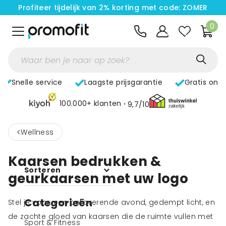
Profiteer tijdelijk van 2% korting met code: ZOMER
0
Snelle service
Laagste prijsgarantie
Gratis ont
100.000+ klanten
9,7/10
<
Wellness
Kaarsen bedrukken &
Sorteren
geurkaarsen met uw logo
Categorieën
Stel je voor: een betoverende avond, gedempt licht, en
de zachte gloed van kaarsen die de ruimte vullen met
Sport & Fitness