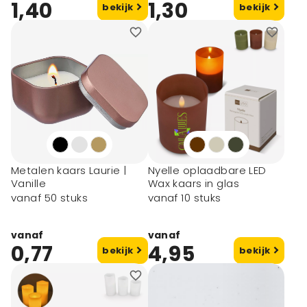
1,40
1,30
bekijk
bekijk
Metalen kaars Laurie |
Nyelle oplaadbare LED
Vanille
Wax kaars in glas
vanaf 50 stuks
vanaf 10 stuks
vanaf
vanaf
0,77
4,95
bekijk
bekijk