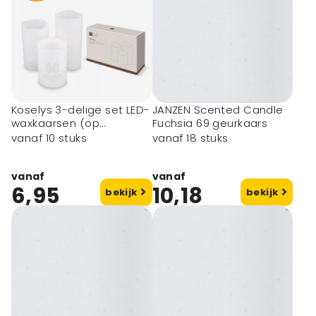
Koselys 3-delige set LED-
JANZEN Scented Candle
waxkaarsen (op
Fuchsia 69 geurkaars
batterijen)
vanaf 10 stuks
vanaf 18 stuks
vanaf
vanaf
6,95
10,18
bekijk
bekijk