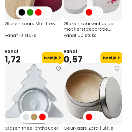
Glazen kaars Matthew
Glazen kaarsenhouder
met kerstdecoratie
Kirsten
vanaf 10 stuks
vanaf 50 stuks
vanaf
vanaf
1,72
0,57
bekijk
bekijk
Glazen theelichthouder
Geurkaars Zora | Blikje