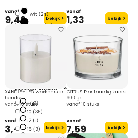
vanaf
vanaf
Wit (24)
9,49
1,33
bekijk
bekijk
Zwart (15)
Blauw (6)
Rood (18)
Oranje (6)
toon meer
Minimale afname
XANDLE+ LED waxkaars in
CITRUS Plantaardig kaars
houder
300 gr
1 (13)
vanaf 10 stuks
vanaf 10 stuks
10 (36)
12 (1)
vanaf
vanaf
3,-
7,59
bekijk
bekijk
18 (3)
50 (16)