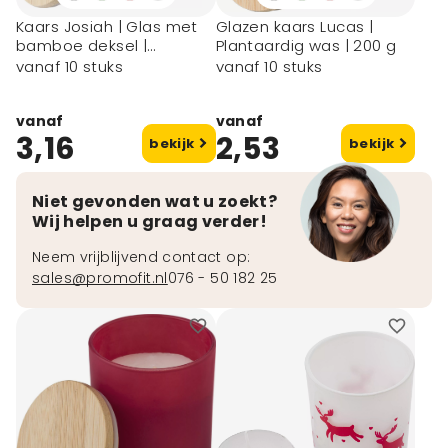
Kaars Josiah | Glas met
Glazen kaars Lucas |
bamboe deksel |
Plantaardig was | 200 g
Sojawas | 280 g
vanaf 10 stuks
vanaf 10 stuks
vanaf
vanaf
3,16
2,53
bekijk
bekijk
Niet gevonden wat u zoekt?
Wij helpen u graag verder!
Neem vrijblijvend contact op:
sales@promofit.nl
076 - 50 182 25